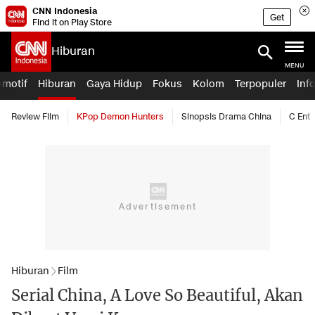
CNN Indonesia
Get
Find it on Play Store
Hiburan
MENU
omotif
Hiburan
Gaya Hidup
Fokus
Kolom
Terpopuler
Inf
Review Film
KPop Demon Hunters
Sinopsis Drama China
C Ent
Hiburan
Film
Serial China, A Love So Beautiful, Akan