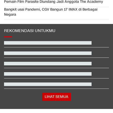
Pemain Film Parasite Diundang Jadi Anggota The Academy
Bangkit usai Pandemi, CGV Bangun 17 IMAX di Berbagai
Negara
REKOMENDASI UNTUKMU
Video Mesum 'Yang Wis Yang' Banyuwangi, Pemeran Pria Jadi
Tersangka
Pegawai RSUD di Tasikmalaya yang Cibir Pasien BPJS Pilih
Resign
Iran Ancam Bikin Negara-negara Teluk Gelap Gulita
Kata Mabes TNI soal Sertifikat Pramuka Bisa Daftar TNI-Polri
Tanpa Tes
Prediksi Indonesia vs Singapura di Piala AFF 2026
Hasil FP1 Moto3 Inggris 2026: Sempat Terseok, Veda Ega
Urutan 6