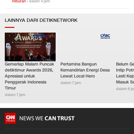
Misteri Web Kid di Spider-Man Brand New Day dan Teori
0
5
Miles Morales
Hiburan
•
dalam 4 jam
LAINNYA DARI DETIKNETWORK
Gemerlap Malam Puncak
Pertamina Bangun
Belum Ge
detiktimur Awards 2026,
Kemandirian Energi Desa
Intip Pot
Apresiasi untuk
Lewat Local Hero
Lesti Ke
Penggerak Indonesia
Masuk S
dalam 7 jam
Timur
dalam 6 j
dalam 7 jam