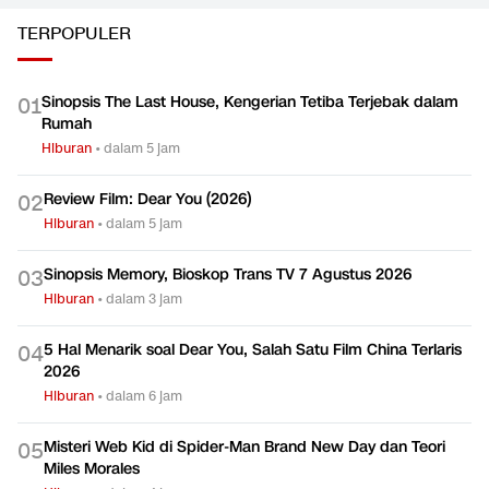
Hiburan
Hiburan
TERPOPULER
Sinopsis The Last House, Kengerian Tetiba Terjebak dalam
0
1
Rumah
Hiburan
•
dalam 5 jam
Review Film: Dear You (2026)
0
2
Hiburan
•
dalam 5 jam
Sinopsis Memory, Bioskop Trans TV 7 Agustus 2026
0
3
Hiburan
•
dalam 3 jam
5 Hal Menarik soal Dear You, Salah Satu Film China Terlaris
0
4
2026
Hiburan
•
dalam 6 jam