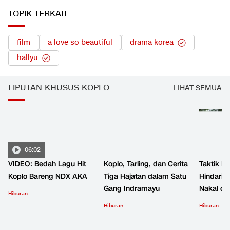
LIHAT SEMUA
TOPIK TERKAIT
film
a love so beautiful
drama korea
hallyu
LIPUTAN KHUSUS KOPLO
LIHAT SEMUA
06:02
VIDEO: Bedah Lagu Hit
Koplo, Tarling, dan Cerita
Taktik B
Koplo Bareng NDX AKA
Tiga Hajatan dalam Satu
Hindari 
Gang Indramayu
Nakal d
Hiburan