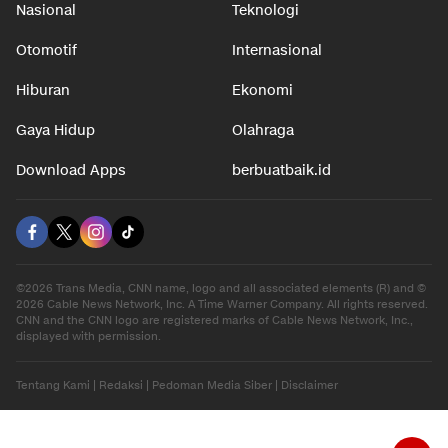
Nasional
Teknologi
Otomotif
Internasional
Hiburan
Ekonomi
Gaya Hidup
Olahraga
Download Apps
berbuatbaik.id
©2026 Trans Media, CNN name, logo and all associated elements (R) and ©
2026 Cable News Network, Inc. A Time Warner Company. All rights reserved.
CNN and the CNN logo are registered marks of Cable News Network, Inc.,
displayed with permission.
Tentang Kami
|
Redaksi
|
Pedoman Media Siber
|
Disclaimer