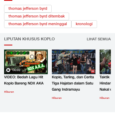
thomas jefferson byrd
thomas jefferson byrd ditembak
thomas jefferson byrd meninggal
kronologi
LIPUTAN KHUSUS KOPLO
LIHAT SEMUA
06:02
VIDEO: Bedah Lagu Hit
Koplo, Tarling, dan Cerita
Taktik B
Koplo Bareng NDX AKA
Tiga Hajatan dalam Satu
Hindari 
Gang Indramayu
Nakal d
Hiburan
Hiburan
Hiburan