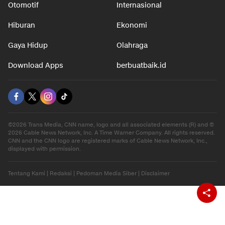
Otomotif
Internasional
Hiburan
Ekonomi
Gaya Hidup
Olahraga
Download Apps
berbuatbaik.id
©2026 Trans Media, CNN name, logo and all associated elements (R) and ©
2026 Cable News Network, Inc. A Time Warner Company. All rights reserved.
CNN and the CNN logo are registered marks of Cable News Network, Inc.,
displayed with permission.
Tentang Kami
|
Redaksi
|
Pedoman Media Siber
|
Disclaimer