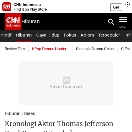
CNN Indonesia
Get
Find it on Play Store
Hiburan
MENU
omotif
Hiburan
Gaya Hidup
Fokus
Kolom
Terpopuler
Inf
Review Film
KPop Demon Hunters
Sinopsis Drama China
C Ent
Hiburan
Seleb
Kronologi Aktor Thomas Jefferson