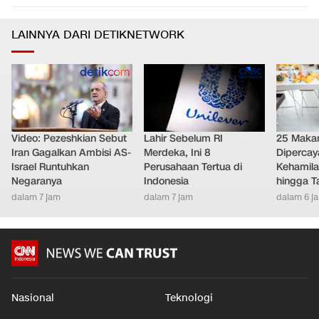
LAINNYA DARI DETIKNETWORK
Video: Pezeshkian Sebut
Lahir Sebelum RI
25 Maka
Iran Gagalkan Ambisi AS-
Merdeka, Ini 8
Diperca
Israel Runtuhkan
Perusahaan Tertua di
Kehamila
Negaranya
Indonesia
hingga T
dalam 7 jam
dalam 7 jam
dalam 6 j
Nasional
Teknologi