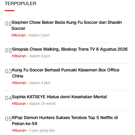
TERPOPULER
Stephen Chow Beber Beda Kung Fu Soccer dan Shaolin
0
1
Soccer
Hiburan
•
dalam 3 jam
Sinopsis Chaos Walking, Bioskop Trans TV 8 Agustus 2026
0
2
Hiburan
•
dalam 6 jam
Kung Fu Soccer Berhasil Puncaki Klasemen Box Office
0
3
China
Hiburan
•
dalam 4 jam
Sophia KATSEYE Hiatus demi Kesehatan Mental
0
4
Hiburan
•
dalam 24 menit
KPop Demon Hunters Sukses Terobos Top 5 Netflix di
0
5
Pekan ke-59
Hiburan
•
5 jam yang lalu