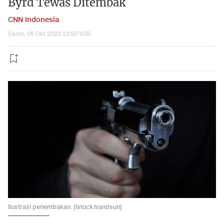
Byrd Tewas Ditembak
CNN Indonesia
Senin, 05 Okt 2020 13:50 WIB
Ilustrasi penembakan. (Istock/sandsun)