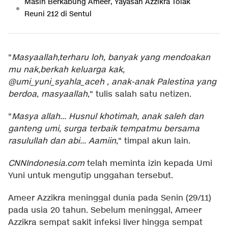
Masih Berkabung Ameer, Yayasan Azzikra Tolak
Reuni 212 di Sentul
"
Masyaallah,terharu loh, banyak yang mendoakan
mu nak,berkah keluarga kak,
@umi_yuni_syahla_aceh , anak-anak Palestina yang
berdoa, masyaallah
," tulis salah satu netizen.
"
Masya allah... Husnul khotimah, anak saleh dan
ganteng umi, surga terbaik tempatmu bersama
rasulullah dan abi... Aamiin
," timpal akun lain.
CNNIndonesia.com
telah meminta izin kepada Umi
Yuni untuk mengutip unggahan tersebut.
Ameer Azzikra meninggal dunia pada Senin (29/11)
pada usia 20 tahun. Sebelum meninggal, Ameer
Azzikra sempat sakit infeksi liver hingga sempat