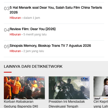
5 Hal Menarik soal Dear You, Salah Satu Film China Terlaris
0
3
2026
Hiburan
•
dalam 1 jam
Review Film: Dear You (2026)
0
4
Hiburan
•
5 menit yang lalu
Sinopsis Memory, Bioskop Trans TV 7 Agustus 2026
0
5
Hiburan
•
2 jam yang lalu
LAINNYA DARI DETIKNETWORK
Korban Kebakaran
Presiden Ini Mendadak
Ciri Kep
Gedung Bapenda DKI
Dievakuasi Tengah
yang Lahi