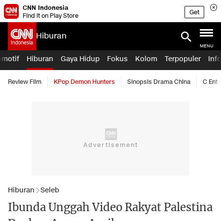
CNN Indonesia
Get
Find it on Play Store
Hiburan
MENU
omotif
Hiburan
Gaya Hidup
Fokus
Kolom
Terpopuler
Inf
Review Film
KPop Demon Hunters
Sinopsis Drama China
C Ent
Hiburan
Seleb
Ibunda Unggah Video Rakyat Palestina