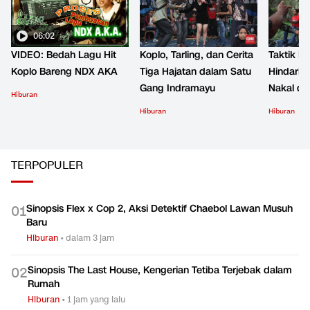
06:02
VIDEO: Bedah Lagu Hit
Koplo, Tarling, dan Cerita
Taktik B
Koplo Bareng NDX AKA
Tiga Hajatan dalam Satu
Hindari 
Gang Indramayu
Nakal d
Hiburan
Hiburan
Hiburan
TERPOPULER
Sinopsis Flex x Cop 2, Aksi Detektif Chaebol Lawan Musuh
0
1
Baru
Hiburan
•
dalam 3 jam
Sinopsis The Last House, Kengerian Tetiba Terjebak dalam
0
2
Rumah
Hiburan
•
1 jam yang lalu