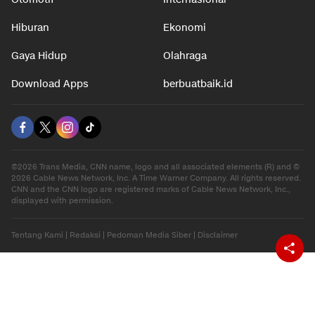
Hiburan
Ekonomi
Gaya Hidup
Olahraga
Download Apps
berbuatbaik.id
©2026 Trans Media, CNN name, logo and all associated elements (R) and ©
2026 Cable News Network, Inc. A Time Warner Company. All rights reserved.
CNN and the CNN logo are registered marks of Cable News Network, Inc.,
displayed with permission.
Tentang Kami
|
Redaksi
|
Pedoman Media Siber
|
Disclaimer