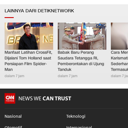
LAINNYA DARI DETIKNETWORK
Manfaat Latihan CrossFit,
Babak Baru Perang
Cara Men
Dijalani Tom Holland saat
Saudara Tetangga RI,
Karismat
Persiapan Film Spider-
Pemberontakan di Ujung
Sederha
Man
Tanduk
Termasu
dalam 7 jam
dalam 7 jam
dalam 7 j
Nasional
Teknologi
Otomotif
Internasional