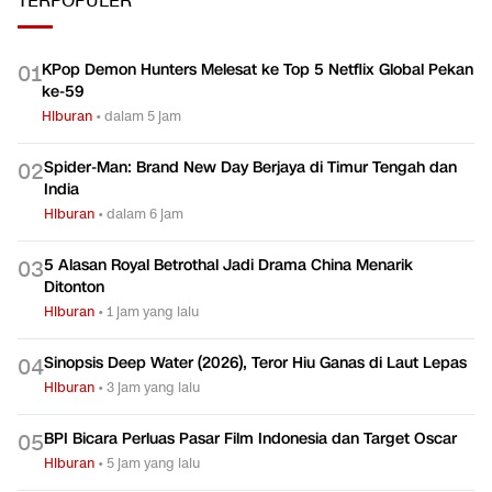
TERPOPULER
KPop Demon Hunters Melesat ke Top 5 Netflix Global Pekan
0
1
ke-59
Hiburan
•
dalam 5 jam
Spider-Man: Brand New Day Berjaya di Timur Tengah dan
0
2
India
Hiburan
•
dalam 6 jam
5 Alasan Royal Betrothal Jadi Drama China Menarik
0
3
Ditonton
Hiburan
•
1 jam yang lalu
Sinopsis Deep Water (2026), Teror Hiu Ganas di Laut Lepas
0
4
Hiburan
•
3 jam yang lalu
BPI Bicara Perluas Pasar Film Indonesia dan Target Oscar
0
5
Hiburan
•
5 jam yang lalu