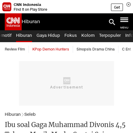
CNN Indonesia
Get
Find it on Play Store
Hiburan
MENU
omotif
Hiburan
Gaya Hidup
Fokus
Kolom
Terpopuler
Inf
Review Film
KPop Demon Hunters
Sinopsis Drama China
C Ent
Hiburan
Seleb
Ibu soal Gaga Muhammad Divonis 4,5