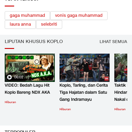
gaga muhammad
vonis gaga muhammad
laura anna
selebriti
LIPUTAN KHUSUS KOPLO
LIHAT SEMUA
06:02
VIDEO: Bedah Lagu Hit
Koplo, Tarling, dan Cerita
Taktik B
Koplo Bareng NDX AKA
Tiga Hajatan dalam Satu
Hindari 
Gang Indramayu
Nakal d
Hiburan
Hiburan
Hiburan