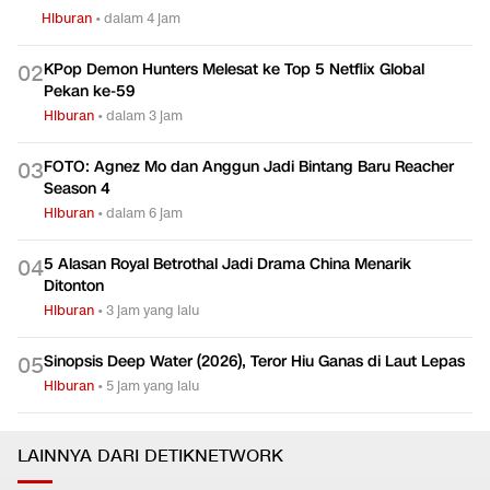
Hiburan
•
dalam 4 jam
KPop Demon Hunters Melesat ke Top 5 Netflix Global
0
2
Pekan ke-59
Hiburan
•
dalam 3 jam
FOTO: Agnez Mo dan Anggun Jadi Bintang Baru Reacher
0
3
Season 4
Hiburan
•
dalam 6 jam
5 Alasan Royal Betrothal Jadi Drama China Menarik
0
4
Ditonton
Hiburan
•
3 jam yang lalu
Sinopsis Deep Water (2026), Teror Hiu Ganas di Laut Lepas
0
5
Hiburan
•
5 jam yang lalu
LAINNYA DARI DETIKNETWORK