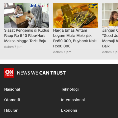
Siasat Pengemis di Kudus
Harga Emas Antam
Jangan 
Raup Rp 540 Ribu/Hari:
Logam Mulia Melonjak
"Good Jo
Maksa hingga Tarik Baju
Rp50.000, Buyback Naik
Memuji A
Rp90.000
Baik
dalam 7 jam
dalam 7 jam
dalam 7 j
Nasional
Teknologi
Otomotif
Internasional
Hiburan
Ekonomi