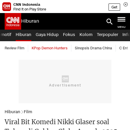
CNN Indonesia
Get
Find it on Play Store
Hiburan
MENU
omotif
Hiburan
Gaya Hidup
Fokus
Kolom
Terpopuler
Inf
Review Film
KPop Demon Hunters
Sinopsis Drama China
C Ent
Hiburan
Film
Viral Bit Komedi Nikki Glaser soal