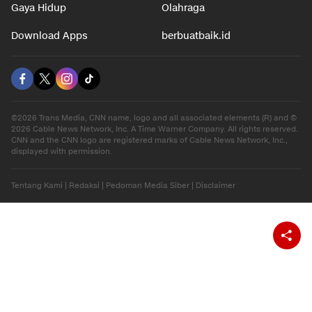
Gaya Hidup
Olahraga
Download Apps
berbuatbaik.id
©2026 Trans Media, CNN name, logo and all associated elements (R) and ©
2026 Cable News Network, Inc. A Time Warner Company. All rights reserved.
CNN and the CNN logo are registered marks of Cable News Network, Inc.,
displayed with permission.
Tentang Kami
|
Redaksi
|
Pedoman Media Siber
|
Disclaimer