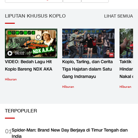
LIPUTAN KHUSUS KOPLO
LIHAT SEMUA
06:02
VIDEO: Bedah Lagu Hit
Koplo, Tarling, dan Cerita
Taktik B
Koplo Bareng NDX AKA
Tiga Hajatan dalam Satu
Hindari 
Gang Indramayu
Nakal d
Hiburan
Hiburan
Hiburan
TERPOPULER
Spider-Man: Brand New Day Berjaya di Timur Tengah dan
0
1
India