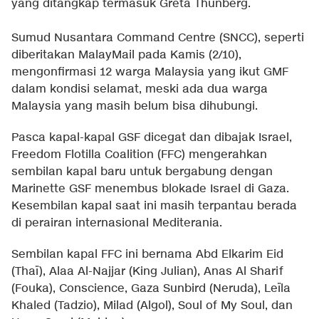
yang ditangkap termasuk Greta Thunberg.
Sumud Nusantara Command Centre (SNCC), seperti
diberitakan
MalayMail
pada Kamis (2/10),
mengonfirmasi 12 warga Malaysia yang ikut GMF
dalam kondisi selamat, meski ada dua warga
Malaysia yang masih belum bisa dihubungi.
Pasca kapal-kapal GSF dicegat dan dibajak Israel,
Freedom Flotilla Coalition (FFC) mengerahkan
sembilan kapal baru untuk bergabung dengan
Marinette GSF menembus blokade Israel di Gaza.
Kesembilan kapal saat ini masih terpantau berada
di perairan internasional Mediterania.
Sembilan kapal FFC ini bernama Abd Elkarim Eid
(Thaï), Alaa Al-Najjar (King Julian), Anas Al Sharif
(Fouka), Conscience, Gaza Sunbird (Neruda), Leïla
Khaled (Tadzio), Milad (Algol), Soul of My Soul, dan