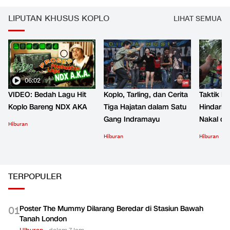
LIPUTAN KHUSUS KOPLO
LIHAT SEMUA
06:02
VIDEO: Bedah Lagu Hit
Koplo, Tarling, dan Cerita
Taktik B
Koplo Bareng NDX AKA
Tiga Hajatan dalam Satu
Hindari 
Gang Indramayu
Nakal d
Hiburan
Hiburan
Hiburan
TERPOPULER
Poster The Mummy Dilarang Beredar di Stasiun Bawah
0
1
Tanah London