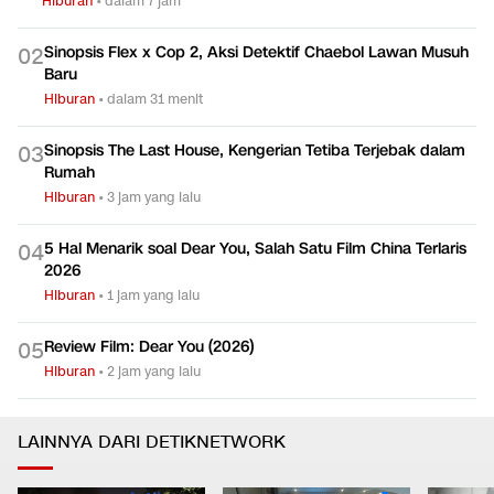
Hiburan
•
dalam 7 jam
Sinopsis Flex x Cop 2, Aksi Detektif Chaebol Lawan Musuh
0
2
Baru
Hiburan
•
dalam 31 menit
Sinopsis The Last House, Kengerian Tetiba Terjebak dalam
0
3
Rumah
Hiburan
•
3 jam yang lalu
5 Hal Menarik soal Dear You, Salah Satu Film China Terlaris
0
4
2026
Hiburan
•
1 jam yang lalu
Review Film: Dear You (2026)
0
5
Hiburan
•
2 jam yang lalu
LAINNYA DARI DETIKNETWORK