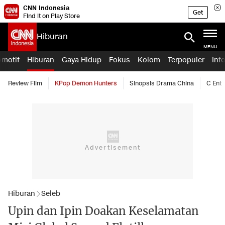
CNN Indonesia
Get
Find it on Play Store
Hiburan
MENU
omotif
Hiburan
Gaya Hidup
Fokus
Kolom
Terpopuler
Inf
Review Film
KPop Demon Hunters
Sinopsis Drama China
C Ent
Hiburan
Seleb
Upin dan Ipin Doakan Keselamatan