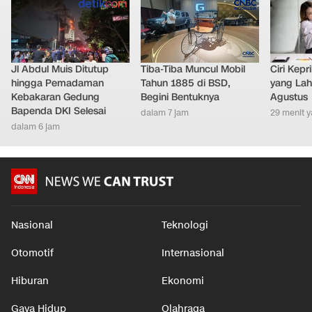
Jl Abdul Muis Ditutup
Tiba-Tiba Muncul Mobil
Ciri Kep
hingga Pemadaman
Tahun 1885 di BSD,
yang Lahi
Kebakaran Gedung
Begini Bentuknya
Agustus
Bapenda DKI Selesai
dalam 7 jam
29 menit y
dalam 6 jam
Nasional
Teknologi
Otomotif
Internasional
Hiburan
Ekonomi
Gaya Hidup
Olahraga