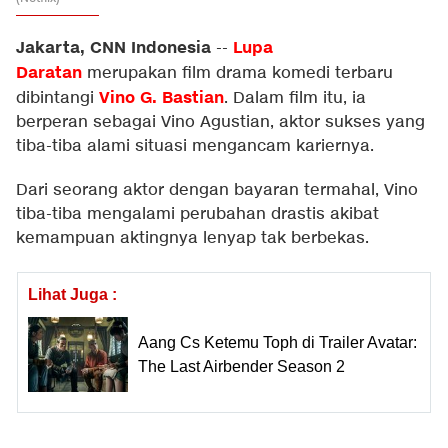
Jakarta, CNN Indonesia
Lupa
--
Daratan
merupakan film drama komedi terbaru
Vino G. Bastian
dibintangi
. Dalam film itu, ia
berperan sebagai Vino Agustian, aktor sukses yang
tiba-tiba alami situasi mengancam kariernya.
Dari seorang aktor dengan bayaran termahal, Vino
tiba-tiba mengalami perubahan drastis akibat
kemampuan aktingnya lenyap tak berbekas.
Lihat Juga :
Aang Cs Ketemu Toph di Trailer Avatar:
The Last Airbender Season 2