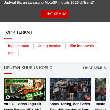
Jadwal Siaran Langsung MotoGP Inggris 2026 di Trans7
LIHAT SEMUA
TOPIK TERKAIT
lupa daratan
vino g bastian
film indonesia
film
LIPUTAN KHUSUS KOPLO
LIHAT SEMUA
06:02
VIDEO: Bedah Lagu Hit
Koplo, Tarling, dan Cerita
Taktik B
Koplo Bareng NDX AKA
Tiga Hajatan dalam Satu
Hindari 