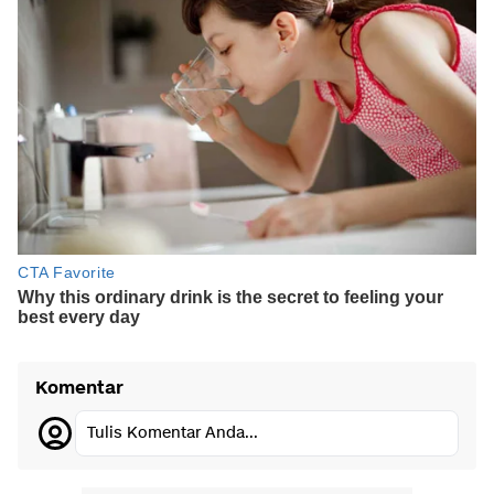
Komentar
Tulis Komentar Anda...