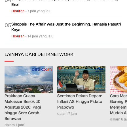
0
4
Enxi
Hiburan
•
7 jam yang lalu
Sinopsis The Affair was Just the Beginning, Rahasia Pasutri
0
5
Kaya
Hiburan
•
14 jam yang lalu
LAINNYA DARI DETIKNETWORK
Prakiraan Cuaca
Sentimen Pekan Depan:
Cara Me
Makassar Besok 10
Inflasi AS Hingga Pidato
Goreng 
Agustus 2026: Pagi
Prabowo
Mengemb
hingga Sore Cerah
Mudah An
dalam 7 jam
Berawan
dalam 6 j
dalam 7 jam