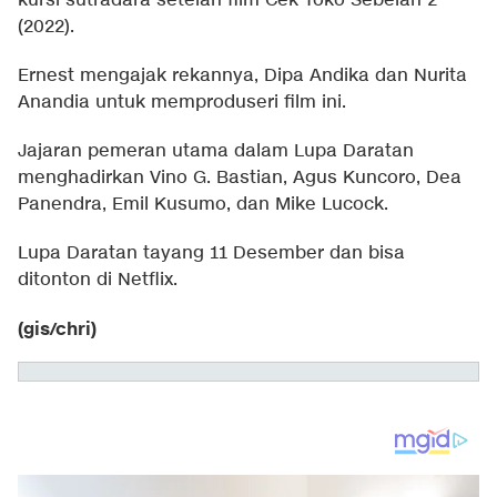
kursi sutradara setelah film Cek Toko Sebelah 2
(2022).
Ernest mengajak rekannya, Dipa Andika dan Nurita
Anandia untuk memproduseri film ini.
Jajaran pemeran utama dalam Lupa Daratan
menghadirkan Vino G. Bastian, Agus Kuncoro, Dea
Panendra, Emil Kusumo, dan Mike Lucock.
Lupa Daratan tayang 11 Desember dan bisa
ditonton di Netflix.
(gis/chri)