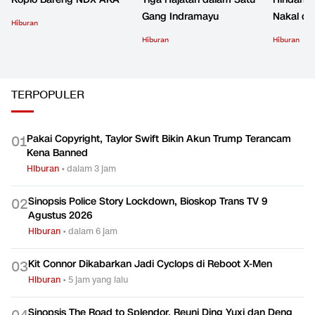
Gang Indramayu
Nakal d
Hiburan
Hiburan
Hiburan
TERPOPULER
Pakai Copyright, Taylor Swift Bikin Akun Trump Terancam
0
1
Kena Banned
Hiburan
•
dalam 3 jam
Sinopsis Police Story Lockdown, Bioskop Trans TV 9
0
2
Agustus 2026
Hiburan
•
dalam 6 jam
Kit Connor Dikabarkan Jadi Cyclops di Reboot X-Men
0
3
Hiburan
•
5 jam yang lalu
Sinopsis The Road to Splendor, Reuni Ding Yuxi dan Deng