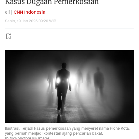
Kasus Dugaan Pemerkosaan
eli |
CNN Indonesia
Senin, 19 Jan 2026 09:20 WIB
Ilustrasi. Terjadi kasus pemerkosaan yang menyeret nama Piche Kota,
yang pernah menjadi kontestan ajang pencarian bakat.
(iStockphoto/AMR Image)