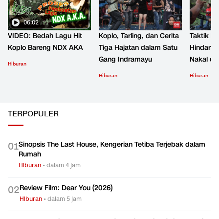
06:02
VIDEO: Bedah Lagu Hit
Koplo, Tarling, dan Cerita
Taktik B
Koplo Bareng NDX AKA
Tiga Hajatan dalam Satu
Hindari 
Gang Indramayu
Nakal d
Hiburan
Hiburan
Hiburan
TERPOPULER
Sinopsis The Last House, Kengerian Tetiba Terjebak dalam
0
1
Rumah
Hiburan
•
dalam 4 jam
Review Film: Dear You (2026)
0
2
Hiburan
•
dalam 5 jam