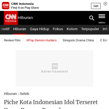
CNN Indonesia
Get
Find it on Play Store
Hiburan
MENU
omotif
Hiburan
Gaya Hidup
Fokus
Kolom
Terpopuler
Inf
Review Film
KPop Demon Hunters
Sinopsis Drama China
C Ent
Hiburan
Seleb
Piche Kota Indonesian Idol Terseret