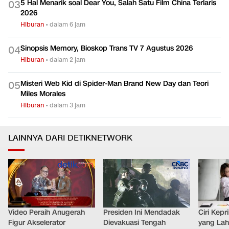
5 Hal Menarik soal Dear You, Salah Satu Film China Terlaris
0
3
2026
Hiburan
•
dalam 6 jam
Sinopsis Memory, Bioskop Trans TV 7 Agustus 2026
0
4
Hiburan
•
dalam 2 jam
Misteri Web Kid di Spider-Man Brand New Day dan Teori
0
5
Miles Morales
Hiburan
•
dalam 3 jam
LAINNYA DARI DETIKNETWORK
Video Peraih Anugerah
Presiden Ini Mendadak
Ciri Kep
Figur Akselerator
Dievakuasi Tengah
yang Lahi