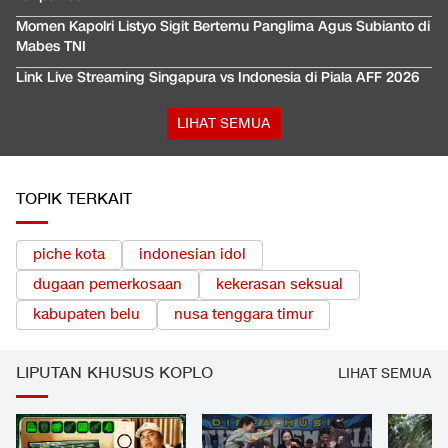
Momen Kapolri Listyo Sigit Bertemu Panglima Agus Subianto di
Mabes TNI
Link Live Streaming Singapura vs Indonesia di Piala AFF 2026
LIHAT SEMUA
TOPIK TERKAIT
piche kota
indonesian idol
dugaan pemerkosaan
kekerasan seksual
kabupaten belu
nusa tenggara timur
LIPUTAN KHUSUS KOPLO
LIHAT SEMUA