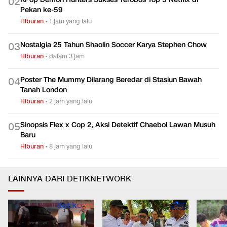
0
2
Pekan ke-59
Hiburan
•
1 jam yang lalu
Nostalgia 25 Tahun Shaolin Soccer Karya Stephen Chow
0
3
Hiburan
•
dalam 3 jam
Poster The Mummy Dilarang Beredar di Stasiun Bawah
0
4
Tanah London
Hiburan
•
2 jam yang lalu
Sinopsis Flex x Cop 2, Aksi Detektif Chaebol Lawan Musuh
0
5
Baru
Hiburan
•
8 jam yang lalu
LAINNYA DARI DETIKNETWORK