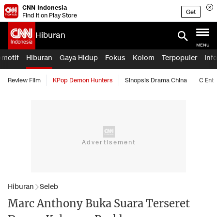
CNN Indonesia
Get
Find it on Play Store
Hiburan
MENU
omotif
Hiburan
Gaya Hidup
Fokus
Kolom
Terpopuler
Inf
Review Film
KPop Demon Hunters
Sinopsis Drama China
C Ent
Hiburan
Seleb
Marc Anthony Buka Suara Terseret