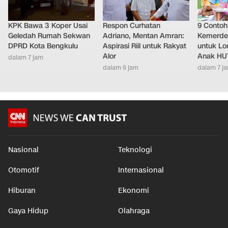
KPK Bawa 3 Koper Usai
Respon Curhatan
9 Conto
Geledah Rumah Sekwan
Adriano, Mentan Amran:
Kemerde
DPRD Kota Bengkulu
Aspirasi Riil untuk Rakyat
untuk L
Alor
Anak HUT
dalam 7 jam
dalam 6 jam
dalam 7 j
Nasional
Teknologi
Otomotif
Internasional
Hiburan
Ekonomi
Gaya Hidup
Olahraga