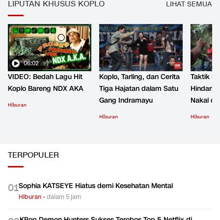
LIPUTAN KHUSUS KOPLO
LIHAT SEMUA
06:02
VIDEO: Bedah Lagu Hit
Koplo, Tarling, dan Cerita
Taktik B
Koplo Bareng NDX AKA
Tiga Hajatan dalam Satu
Hindari 
Gang Indramayu
Nakal d
Hiburan
Hiburan
Hiburan
TERPOPULER
Sophia KATSEYE Hiatus demi Kesehatan Mental
0
1
Hiburan
•
dalam 5 jam
KPop Demon Hunters Sukses Terobos Top 5 Netflix di