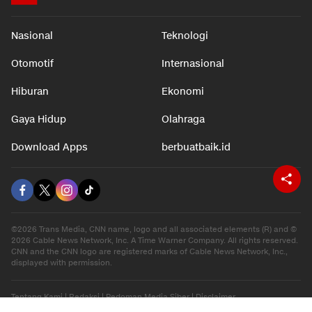
Nasional
Teknologi
Otomotif
Internasional
Hiburan
Ekonomi
Gaya Hidup
Olahraga
Download Apps
berbuatbaik.id
©2026 Trans Media, CNN name, logo and all associated elements (R) and ©
2026 Cable News Network, Inc. A Time Warner Company. All rights reserved.
CNN and the CNN logo are registered marks of Cable News Network, Inc.,
displayed with permission.
Tentang Kami
|
Redaksi
|
Pedoman Media Siber
|
Disclaimer