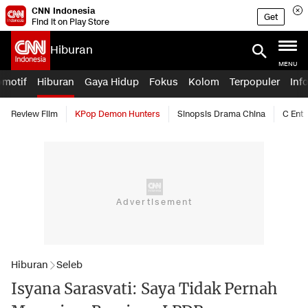
CNN Indonesia
Get
Find it on Play Store
Hiburan
MENU
omotif
Hiburan
Gaya Hidup
Fokus
Kolom
Terpopuler
Inf
Review Film
KPop Demon Hunters
Sinopsis Drama China
C Ent
Hiburan
Seleb
Isyana Sarasvati: Saya Tidak Pernah