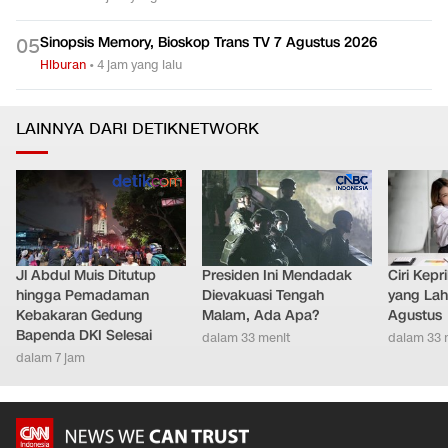
Sinopsis Memory, Bioskop Trans TV 7 Agustus 2026
0
5
Hiburan
•
4 jam yang lalu
LAINNYA DARI DETIKNETWORK
Jl Abdul Muis Ditutup
Presiden Ini Mendadak
Ciri Kep
hingga Pemadaman
Dievakuasi Tengah
yang Lahi
Kebakaran Gedung
Malam, Ada Apa?
Agustus
Bapenda DKI Selesai
dalam 33 menit
dalam 33 
dalam 7 jam