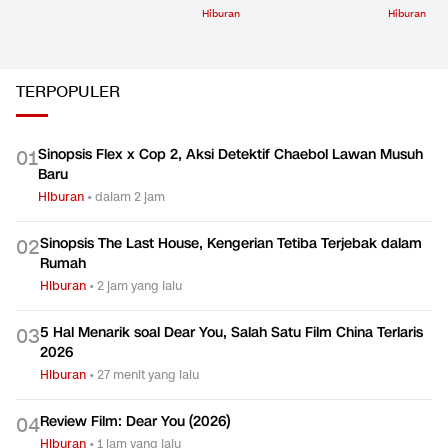
Hiburan
Hiburan
TERPOPULER
Sinopsis Flex x Cop 2, Aksi Detektif Chaebol Lawan Musuh
0
1
Baru
Hiburan
•
dalam 2 jam
Sinopsis The Last House, Kengerian Tetiba Terjebak dalam
0
2
Rumah
Hiburan
•
2 jam yang lalu
5 Hal Menarik soal Dear You, Salah Satu Film China Terlaris
0
3
2026
Hiburan
•
27 menit yang lalu
Review Film: Dear You (2026)
0
4
Hiburan
•
1 jam yang lalu