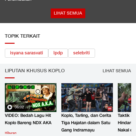
LIHAT SEMUA
TOPIK TERKAIT
isyana sarasvati
lpdp
selebriti
LIPUTAN KHUSUS KOPLO
LIHAT SEMUA
06:02
VIDEO: Bedah Lagu Hit
Koplo, Tarling, dan Cerita
Taktik B
Koplo Bareng NDX AKA
Tiga Hajatan dalam Satu
Hindari 
Gang Indramayu
Nakal d
Hiburan