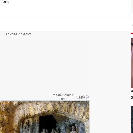
nters
ADVERTISEMENT
A
d