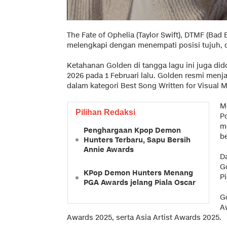
The Fate of Ophelia (Taylor Swift), DTMF (Bad 
melengkapi dengan menempati posisi tujuh, d
Ketahanan Golden di tangga lagu ini juga di
2026 pada 1 Februari lalu. Golden resmi me
dalam kategori Best Song Written for Visual M
M
Pilihan Redaksi
P
m
Penghargaan Kpop Demon
b
Hunters Terbaru, Sapu Bersih
Annie Awards
D
G
KPop Demon Hunters Menang
Pi
PGA Awards jelang Piala Oscar
G
A
Awards 2025, serta Asia Artist Awards 2025.