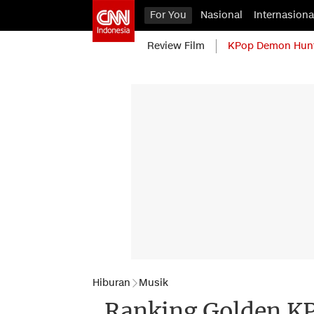
For You
Nasional
Internasiona
Review Film
KPop Demon Hun
Hiburan
Musik
Ranking Golden K