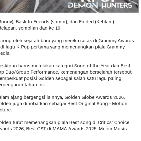
Bunny), Back to Friends (sombr), dan Folded (Kehlani)
elapan, sembilan dan ke-10.
dorong oleh sejarah baru yang mereka cetak di Grammy Awards
njadi lagu K-Pop pertama yang memenangkan piala Grammy
edia.
eskipun harus merelakan kategori Song of the Year dan Best
op Duo/Group Performance, kemenangan bersejarah tersebut
emperkuat posisi Golden sebagai salah satu lagu paling
erpengaruh tahun ini.
alam ajang bergengsi lainnya, Golden Globe Awards 2026,
olden juga dinobatkan sebagai Best Original Song - Motion
cture.
olden turut memenangkan piala Best song di Critics' Choice
wards 2026, Best OST di MAMA Awards 2025, Melon Music