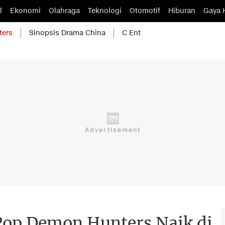
l
Ekonomi
Olahraga
Teknologi
Otomotif
Hiburan
Gaya 
ters
Sinopsis Drama China
C Ent
Pop Demon Hunters Naik di