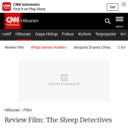
CNN Indonesia
Get
Find it on Play Store
Hiburan
MENU
omotif
Hiburan
Gaya Hidup
Fokus
Kolom
Terpopuler
Inf
Review Film
KPop Demon Hunters
Sinopsis Drama China
C Ent
Hiburan
Film
Review Film: The Sheep Detectives