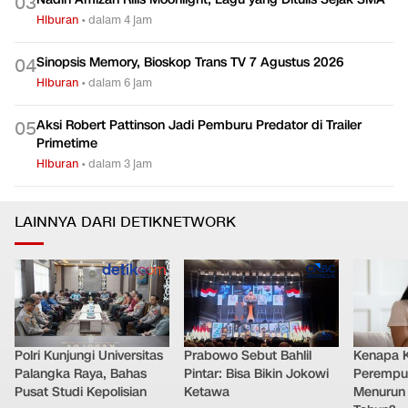
0
3
Hiburan
•
dalam 4 jam
Sinopsis Memory, Bioskop Trans TV 7 Agustus 2026
0
4
Hiburan
•
dalam 6 jam
Aksi Robert Pattinson Jadi Pemburu Predator di Trailer
0
5
Primetime
Hiburan
•
dalam 3 jam
LAINNYA DARI DETIKNETWORK
Polri Kunjungi Universitas
Prabowo Sebut Bahlil
Kenapa 
Palangka Raya, Bahas
Pintar: Bisa Bikin Jokowi
Perempu
Pusat Studi Kepolisian
Ketawa
Menurun 