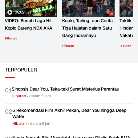
06:02
VIDEO: Bedah Lagu Hit
Koplo, Tarling, dan Cerita
Taktik B
Koplo Bareng NDX AKA
Tiga Hajatan dalam Satu
Hindari 
Gang Indramayu
Nakal d
Hiburan
Hiburan
Hiburan
TERPOPULER
Sinopsis Dear You, Teka-teki Surat Misterius Perantau
0
1
Hiburan
•
dalam 5 jam
5 Rekomendasi Film Akhir Pekan, Dear You hingga Deep
0
2
Water
Hiburan
•
dalam 6 jam
Nadin Amizah Rilis Moonlight, Lagu yang Ditulis Sejak SMA