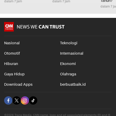
Tahun?
dalam 7 jam
dalam 7 jam
dalam 7 j
Nasional
Teknologi
Otomotif
Internasional
Hiburan
Ekonomi
Gaya Hidup
Olahraga
Download Apps
berbuatbaik.id
©2026 Trans Media, CNN name, logo and all associated elements (R) and ©