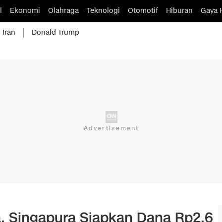
l
Ekonomi
Olahraga
Teknologi
Otomotif
Hiburan
Gaya 
 Iran
Donald Trump
, Singapura Siapkan Dana Rp2,6