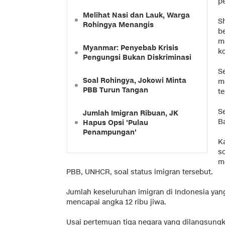
p
Melihat Nasi dan Lauk, Warga
S
Rohingya Menangis
b
m
Myanmar: Penyebab Krisis
k
Pengungsi Bukan Diskriminasi
S
Soal Rohingya, Jokowi Minta
m
PBB Turun Tangan
te
Se
Jumlah Imigran Ribuan, JK
B
Hapus Opsi 'Pulau
Penampungan'
K
s
m
PBB, UNHCR, soal status imigran tersebut.
Jumlah keseluruhan imigran di Indonesia yan
mencapai angka 12 ribu jiwa.
Usai pertemuan tiga negara yang dilangsungk