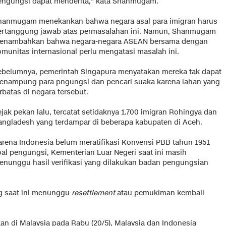
engungsi dapat menderita," kata Shanmugam.
hanmugam menekankan bahwa negara asal para imigran harus
ertanggung jawab atas permasalahan ini. Namun, Shanmugam
enambahkan bahwa negara-negara ASEAN bersama dengan
omunitas internasional perlu mengatasi masalah ini.
ebelumnya, pemerintah Singapura menyatakan mereka tak dapat
enampung para pngungsi dan pencari suaka karena lahan yang
rbatas di negara tersebut.
jak pekan lalu, tercatat setidaknya 1.700 imigran Rohingya dan
angladesh yang terdampar di beberapa kabupaten di Aceh.
arena Indonesia belum meratifikasi Konvensi PBB tahun 1951
oal pengungsi, Kementerian Luar Negeri saat ini masih
enunggu hasil verifikasi yang dilakukan badan pengungsian
g saat ini menunggu
resettlement
atau pemukiman kembali
an di Malaysia pada Rabu (20/5), Malaysia dan Indonesia