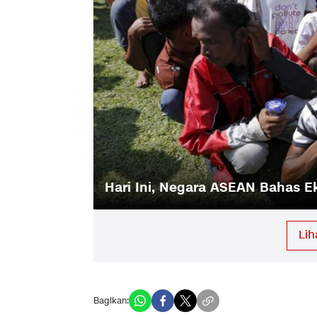
Bantu Rohingya, Qatar Janji Ber
Li
Bagikan: