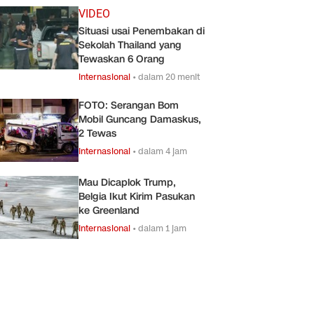
VIDEO
Situasi usai Penembakan di
Sekolah Thailand yang
Tewaskan 6 Orang
Internasional
•
dalam 20 menit
FOTO: Serangan Bom
Mobil Guncang Damaskus,
2 Tewas
Internasional
•
dalam 4 jam
Mau Dicaplok Trump,
Belgia Ikut Kirim Pasukan
ke Greenland
Internasional
•
dalam 1 jam