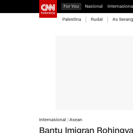
For You
Nasional
Internasiona
Palestina
Rudal
As Serang
Internasional
Asean
Bantu Imigran Rohingya