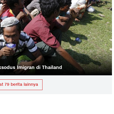
ikan Rp658 Miliar untuk RI
hat
79
berita lainnya