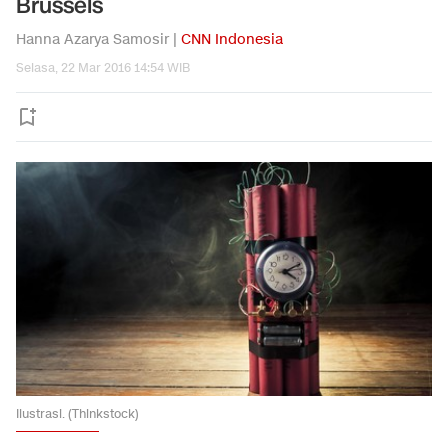
Brussels
Hanna Azarya Samosir |
CNN Indonesia
Selasa, 22 Mar 2016 14:54 WIB
Ilustrasi. (Thinkstock)