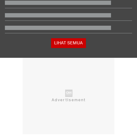
Tersangka
Pihak Sekolah Minta Polisi Bongkar Bunker Usai Temuan
Ratusan Senjata
Hasil Practice Moto3 Inggris 2026: Veda Ega Masuk 3 Besar
Respons Kubu Sarwendah Soal Viral Chat WA ke Ruben
tentang Obat HIV
Pegawai RSUD di Tasikmalaya yang Cibir Pasien BPJS Pilih
Resign
LIHAT SEMUA