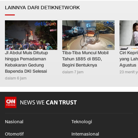
Greenland
Internasional
•
1 jam yang lalu
LAINNYA DARI DETIKNETWORK
Jl Abdul Muis Ditutup
Tiba-Tiba Muncul Mobil
Ciri Kep
hingga Pemadaman
Tahun 1885 di BSD,
yang Lahi
Kebakaran Gedung
Begini Bentuknya
Agustus
Bapenda DKI Selesai
dalam 7 jam
23 menit y
dalam 6 jam