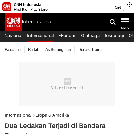
CNN Indonesia
Get
Find it on Play Store
Internasional
MENU
Nasional
Internasional
Ekonomi
Olahraga
Teknologi
Ot
Palestina
Rudal
As Serang Iran
Donald Trump
Internasional
Eropa & Amerika
Dua Ledakan Terjadi di Bandara