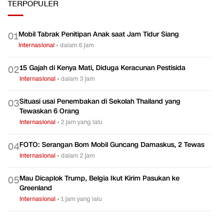
Internasional
Internasiona
TERPOPULER
Mobil Tabrak Penitipan Anak saat Jam Tidur Siang
0
1
Internasional
•
dalam 6 jam
15 Gajah di Kenya Mati, Diduga Keracunan Pestisida
0
2
Internasional
•
dalam 3 jam
Situasi usai Penembakan di Sekolah Thailand yang
0
3
Tewaskan 6 Orang
Internasional
•
2 jam yang lalu
FOTO: Serangan Bom Mobil Guncang Damaskus, 2 Tewas
0
4
Internasional
•
dalam 2 jam
Mau Dicaplok Trump, Belgia Ikut Kirim Pasukan ke
0
5