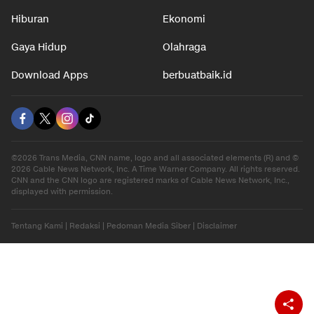
Nasional
Teknologi
Otomotif
Internasional
Hiburan
Ekonomi
Gaya Hidup
Olahraga
Download Apps
berbuatbaik.id
©2026 Trans Media, CNN name, logo and all associated elements (R) and ©
2026 Cable News Network, Inc. A Time Warner Company. All rights reserved.
CNN and the CNN logo are registered marks of Cable News Network, Inc.,
displayed with permission.
Tentang Kami
|
Redaksi
|
Pedoman Media Siber
|
Disclaimer