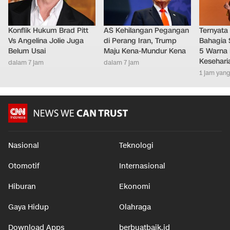
Konflik Hukum Brad Pitt
AS Kehilangan Pegangan
Ternyata
Vs Angelina Jolie Juga
di Perang Iran, Trump
Bahagia 
Belum Usai
Maju Kena-Mundur Kena
5 Warna 
Kesehari
dalam 7 jam
dalam 7 jam
1 jam yang
Nasional
Teknologi
Otomotif
Internasional
Hiburan
Ekonomi
Gaya Hidup
Olahraga
Download Apps
berbuatbaik.id