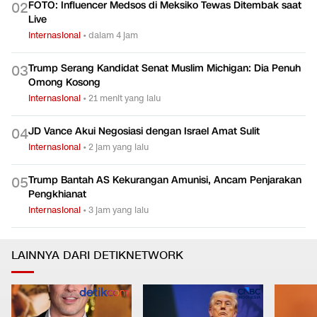
FOTO: Influencer Medsos di Meksiko Tewas Ditembak saat
0
2
Live
Internasional
•
dalam 4 jam
Trump Serang Kandidat Senat Muslim Michigan: Dia Penuh
0
3
Omong Kosong
Internasional
•
21 menit yang lalu
JD Vance Akui Negosiasi dengan Israel Amat Sulit
0
4
Internasional
•
2 jam yang lalu
Trump Bantah AS Kekurangan Amunisi, Ancam Penjarakan
0
5
Pengkhianat
Internasional
•
3 jam yang lalu
LAINNYA DARI DETIKNETWORK