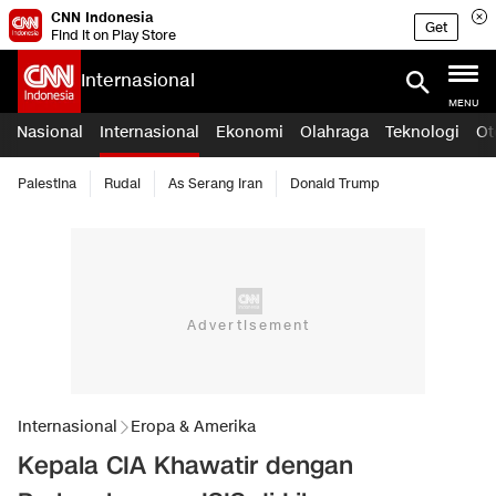
CNN Indonesia
Get
Find it on Play Store
Internasional
MENU
Nasional
Internasional
Ekonomi
Olahraga
Teknologi
Ot
Palestina
Rudal
As Serang Iran
Donald Trump
Internasional
Eropa & Amerika
Kepala CIA Khawatir dengan