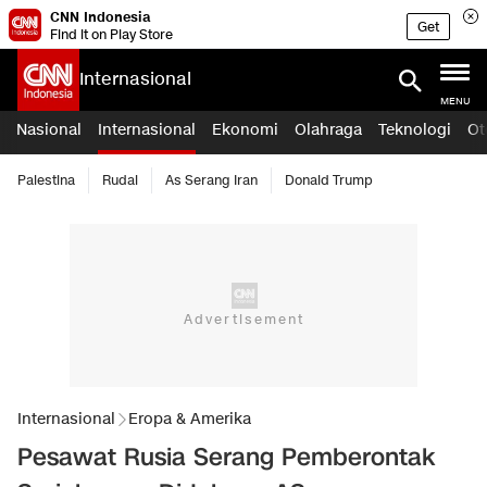
CNN Indonesia
Get
Find it on Play Store
Internasional
MENU
Nasional
Internasional
Ekonomi
Olahraga
Teknologi
Ot
Palestina
Rudal
As Serang Iran
Donald Trump
Internasional
Eropa & Amerika
Pesawat Rusia Serang Pemberontak