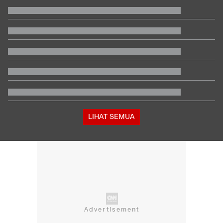
Karhutla di Alun-alun Suryakancana Gunung Gede Pangrango
Daftar Peraih Penghargaan Piala Presiden 2026: Rivera Pemain
Terbaik
Filipina Singgung Indonesia Jelang Laga Hidup-Mati Lawan
Malaysia
Buwas: Sertifikat Pramuka Garuda Bisa Buat Daftar TNI-Polri
Tanpa Tes
Tokoh Pro Palestina Menang Pemilu Pendahuluan AS, Pelobi
Israel Sewot
Satu Pemain Thailand Tewas Disambar Petir, 8 Orang Luka-
luka
LIHAT SEMUA