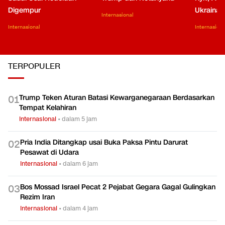
01:0
Houthi Klaim Serang Arab
RUDAL: Saling Sindir
Detik-de
Saudi Usai Hodeidah
Trump dan Netanyahu
Kyiv, Asa
Digempur
Ukraina
Internasional
Internasional
Internasiona
TERPOPULER
Trump Teken Aturan Batasi Kewarganegaraan Berdasarkan
0
1
Tempat Kelahiran
Internasional
•
dalam 5 jam
Pria India Ditangkap usai Buka Paksa Pintu Darurat
0
2
Pesawat di Udara
Internasional
•
dalam 6 jam
Bos Mossad Israel Pecat 2 Pejabat Gegara Gagal Gulingkan