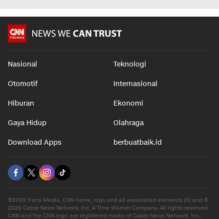
Days Laku 18 Juta
Bintang Baru Ekonomi RI
Hiatus da
Eksemplar di Dunia
Bantah k
dalam 7 jam
Kesehat
dalam 7 jam
dalam 6 j
Nasional
Teknologi
Otomotif
Internasional
Hiburan
Ekonomi
Gaya Hidup
Olahraga
Download Apps
berbuatbaik.id