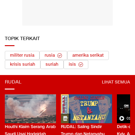
TOPIK TERKAIT
militer rusia
rusia
amerika serikat
krisis suriah
suriah
isis
RUDAL
LIHAT SEMUA