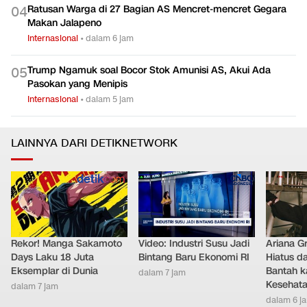
0
3
Rezim Iran
Internasional
•
dalam 4 jam
Ratusan Warga di 27 Bagian AS Mencret-mencret Gegara
0
4
Makan Jalapeno
Internasional
•
dalam 6 jam
Trump Ngamuk soal Bocor Stok Amunisi AS, Akui Ada
0
5
Pasokan yang Menipis
Internasional
•
dalam 5 jam
LAINNYA DARI DETIKNETWORK
Rekor! Manga Sakamoto
Video: Industri Susu Jadi
Ariana G