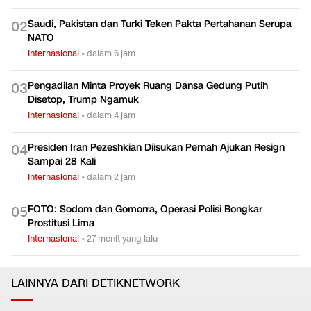
Saudi, Pakistan dan Turki Teken Pakta Pertahanan Serupa
0
2
NATO
Internasional
•
dalam 6 jam
Pengadilan Minta Proyek Ruang Dansa Gedung Putih
0
3
Disetop, Trump Ngamuk
Internasional
•
dalam 4 jam
Presiden Iran Pezeshkian Diisukan Pernah Ajukan Resign
0
4
Sampai 28 Kali
Internasional
•
dalam 2 jam
FOTO: Sodom dan Gomorra, Operasi Polisi Bongkar
0
5
Prostitusi Lima
Internasional
•
27 menit yang lalu
LAINNYA DARI DETIKNETWORK