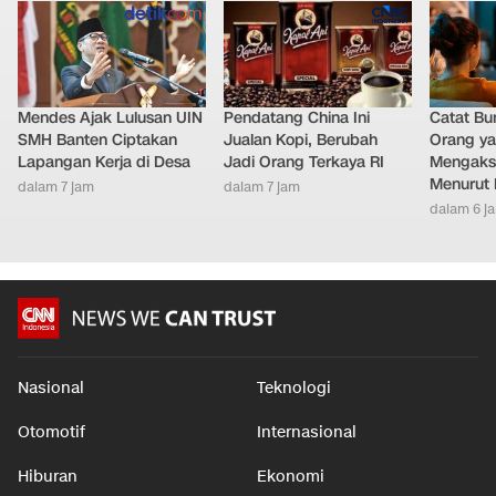
Mendes Ajak Lulusan UIN
Pendatang China Ini
Catat Bun
SMH Banten Ciptakan
Jualan Kopi, Berubah
Orang y
Lapangan Kerja di Desa
Jadi Orang Terkaya RI
Mengakse
Menurut 
dalam 7 jam
dalam 7 jam
dalam 6 j
Nasional
Teknologi
Otomotif
Internasional
Hiburan
Ekonomi