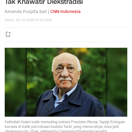
Tak Khawatir Diekstradisi
Amanda Puspita Sari |
CNN Indonesia
Senin, 18 Jul 2016 07:44 WIB
Fethullah Gulen balik menuding bahwa Presiden Recep Tayyip Erdogan
berada di balik percobaan kudeta Turki, yang menurutnya, bisa jadi
direkayasa itu. (Dok. wikimedia Commons/DiyalogAvrasyaTj)