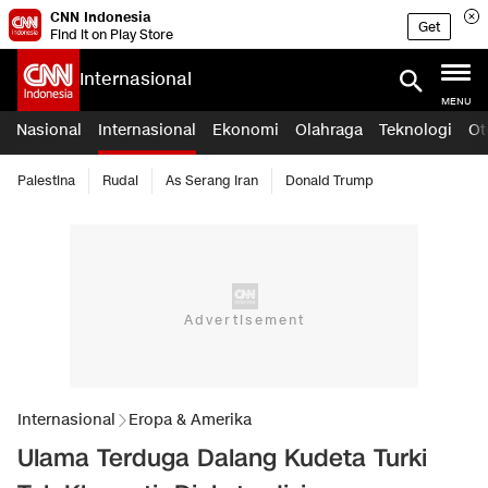
CNN Indonesia
Get
Find it on Play Store
Internasional
MENU
Nasional
Internasional
Ekonomi
Olahraga
Teknologi
Ot
Palestina
Rudal
As Serang Iran
Donald Trump
Internasional
Eropa & Amerika
Ulama Terduga Dalang Kudeta Turki