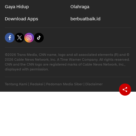
Gaya Hidup
Olahraga
Download Apps
berbuatbaik.id
©2026 Trans Media, CNN name, logo and all associated elements (R) and ©
2026 Cable News Network, Inc. A Time Warner Company. All rights reserved.
CNN and the CNN logo are registered marks of Cable News Network, Inc.,
displayed with permission.
Tentang Kami
|
Redaksi
|
Pedoman Media Siber
|
Disclaimer