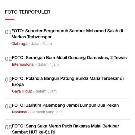
FOTO
TERPOPULER
FOTO: Suporter Bergemuruh Sambut Mohamed Salah di
0
1
Markas Trabzonspor
Olahraga
•
dalam 6 jam
FOTO: Serangan Bom Mobil Guncang Damaskus, 2 Tewas
0
2
Internasional
•
dalam 4 jam
FOTO: Polandia Bangun Patung Bunda Maria Terbesar di
0
3
Eropa
Gaya Hidup
•
dalam 3 jam
FOTO: Jalintim Palembang Jambi Lumpuh Dua Pekan
0
4
Nasional
•
39 menit yang lalu
FOTO: Sang Saka Merah Putih Raksasa Mulai Berkibar
0
5
Sambut HUT ke-81 RI