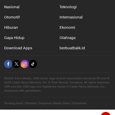
Nasional
Teknologi
Otomotif
Internasional
Hiburan
Ekonomi
Gaya Hidup
Olahraga
Download Apps
berbuatbaik.id
©2026 Trans Media, CNN name, logo and all associated elements (R) and ©
2026 Cable News Network, Inc. A Time Warner Company. All rights reserved.
CNN and the CNN logo are registered marks of Cable News Network, Inc.,
displayed with permission.
Tentang Kami
|
Redaksi
|
Pedoman Media Siber
|
Disclaimer