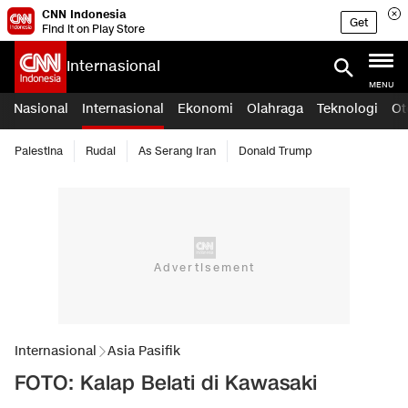
CNN Indonesia
Get
Find it on Play Store
Internasional
MENU
Nasional
Internasional
Ekonomi
Olahraga
Teknologi
Ot
Palestina
Rudal
As Serang Iran
Donald Trump
Internasional
Asia Pasifik
FOTO: Kalap Belati di Kawasaki