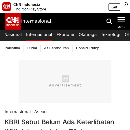
CNN Indonesia
Get
Find it on Play Store
Internasional
MENU
Nasional
Internasional
Ekonomi
Olahraga
Teknologi
Ot
Palestina
Rudal
As Serang Iran
Donald Trump
Internasional
Asean
KBRI Sebut Belum Ada Keterlibatan