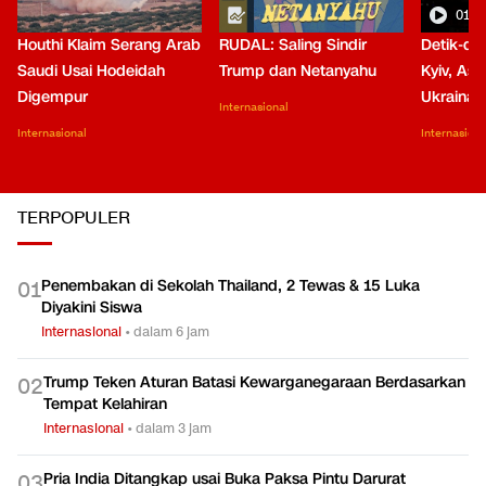
01:0
Houthi Klaim Serang Arab
RUDAL: Saling Sindir
Detik-de
Saudi Usai Hodeidah
Trump dan Netanyahu
Kyiv, Asa
Digempur
Ukraina
Internasional
Internasional
Internasiona
TERPOPULER
Penembakan di Sekolah Thailand, 2 Tewas & 15 Luka
0
1
Diyakini Siswa
Internasional
•
dalam 6 jam
Trump Teken Aturan Batasi Kewarganegaraan Berdasarkan
0
2
Tempat Kelahiran
Internasional
•
dalam 3 jam
Pria India Ditangkap usai Buka Paksa Pintu Darurat
0
3