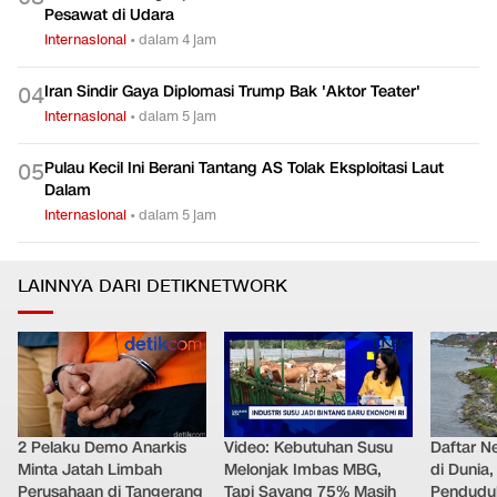
Pesawat di Udara
Internasional
•
dalam 4 jam
Iran Sindir Gaya Diplomasi Trump Bak 'Aktor Teater'
0
4
Internasional
•
dalam 5 jam
Pulau Kecil Ini Berani Tantang AS Tolak Eksploitasi Laut
0
5
Dalam
Internasional
•
dalam 5 jam
LAINNYA DARI DETIKNETWORK
2 Pelaku Demo Anarkis
Video: Kebutuhan Susu
Daftar N
Minta Jatah Limbah
Melonjak Imbas MBG,
di Dunia
Perusahaan di Tangerang
Tapi Sayang 75% Masih
Pendudu