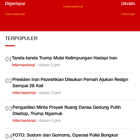
Digempur
Ukraina
Internasional
Internasional
Internasiona
TERPOPULER
Tanda-tanda Trump Mulai Kelimpungan Hadapi Iran
0
1
Internasional
•
dalam 5 jam
Presiden Iran Pezeshkian Diisukan Pernah Ajukan Resign
0
2
Sampai 28 Kali
Internasional
•
dalam 3 jam
Pengadilan Minta Proyek Ruang Dansa Gedung Putih
0
3
Disetop, Trump Ngamuk
Internasional
•
dalam 5 jam
FOTO: Sodom dan Gomorra, Operasi Polisi Bongkar
0
4