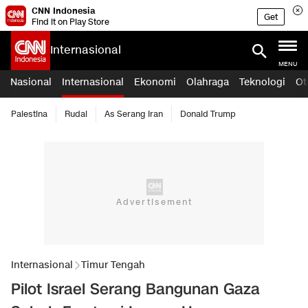
CNN Indonesia
Get
Find it on Play Store
Internasional
MENU
Nasional
Internasional
Ekonomi
Olahraga
Teknologi
Ot
Palestina
Rudal
As Serang Iran
Donald Trump
Internasional
Timur Tengah
Pilot Israel Serang Bangunan Gaza