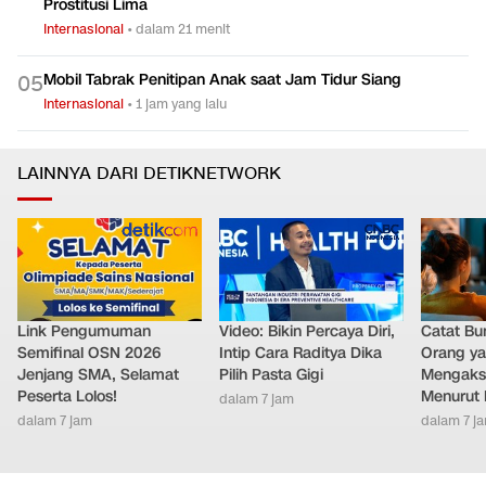
Prostitusi Lima
Internasional
•
dalam 21 menit
Mobil Tabrak Penitipan Anak saat Jam Tidur Siang
0
5
Internasional
•
1 jam yang lalu
LAINNYA DARI DETIKNETWORK
Link Pengumuman
Video: Bikin Percaya Diri,
Catat Bun
Semifinal OSN 2026
Intip Cara Raditya Dika
Orang y
Jenjang SMA, Selamat
Pilih Pasta Gigi
Mengakse
Peserta Lolos!
Menurut 
dalam 7 jam
dalam 7 jam
dalam 7 j