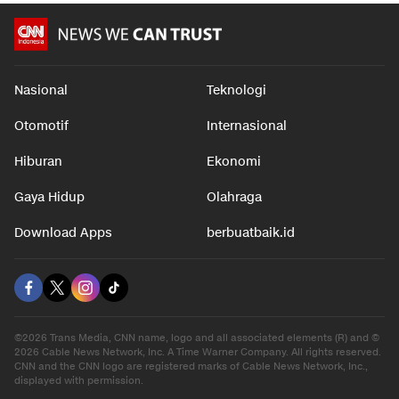
Nasional
Teknologi
Otomotif
Internasional
Hiburan
Ekonomi
Gaya Hidup
Olahraga
Download Apps
berbuatbaik.id
©2026 Trans Media, CNN name, logo and all associated elements (R) and ©
2026 Cable News Network, Inc. A Time Warner Company. All rights reserved.
CNN and the CNN logo are registered marks of Cable News Network, Inc.,
displayed with permission.