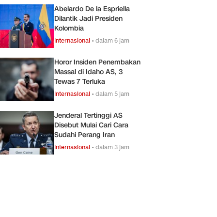
Abelardo De la Espriella
Dilantik Jadi Presiden
Kolombia
Internasional
•
dalam 6 jam
Horor Insiden Penembakan
Massal di Idaho AS, 3
Tewas 7 Terluka
Internasional
•
dalam 5 jam
Jenderal Tertinggi AS
Disebut Mulai Cari Cara
Sudahi Perang Iran
Internasional
•
dalam 3 jam