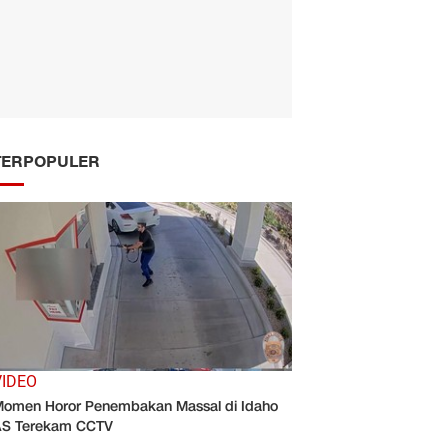
TERPOPULER
VIDEO
omen Horor Penembakan Massal di Idaho
AS Terekam CCTV