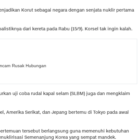
enjadikan Korut sebagai negara dengan senjata nuklir pertama
listiknya dari kereta pada Rabu (15/9). Korsel tak ingin kalah.
t Ancam Rusak Hubungan
urkan uji coba rudal kapal selam (SLBM) juga dan mengklaim
sel, Amerika Serikat, dan Jepang bertemu di Tokyo pada awal
 pertemuan tersebut berlangsung guna memenuhi kebutuhan
nuklirisasi Semenanjung Korea yang sempat mandek.