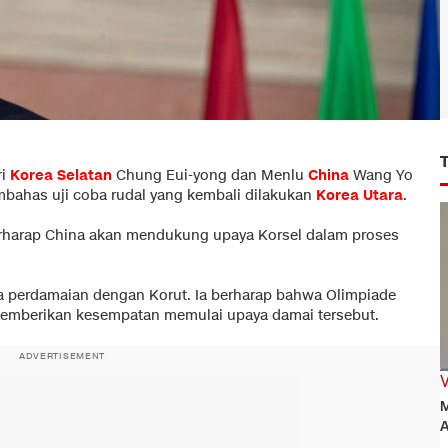
i
Korea Selatan
Chung Eui-yong dan Menlu
China
Wang Yo
mbahas uji coba rudal yang kembali dilakukan
Korea Utara
.
harap China akan mendukung upaya Korsel dalam proses
 perdamaian dengan Korut. Ia berharap bahwa Olimpiade
memberikan kesempatan memulai upaya damai tersebut.
ADVERTISEMENT
M