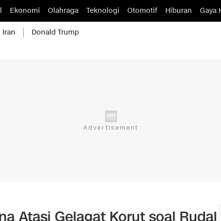
l
Ekonomi
Olahraga
Teknologi
Otomotif
Hiburan
Gaya 
 Iran
Donald Trump
na Atasi Gelagat Korut soal Rudal