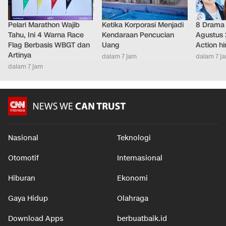
Pelari Marathon Wajib
Ketika Korporasi Menjadi
8 Drama 
Tahu, Ini 4 Warna Race
Kendaraan Pencucian
Agustus 
Flag Berbasis WBGT dan
Uang
Action h
Artinya
dalam 7 jam
dalam 7 j
dalam 7 jam
Nasional
Teknologi
Otomotif
Internasional
Hiburan
Ekonomi
Gaya Hidup
Olahraga