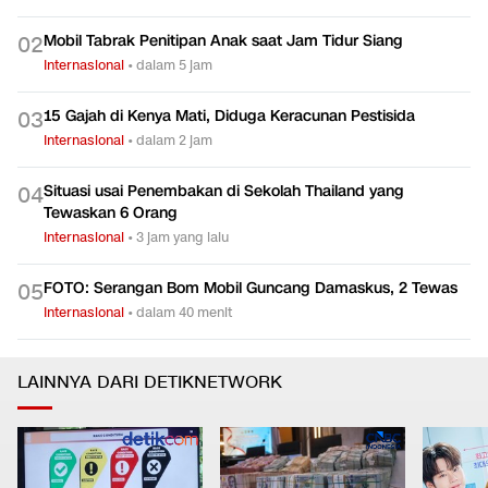
FOTO: Sodom dan Gomorra, Operasi Polisi Bongkar
0
1
Prostitusi Lima
Internasional
•
dalam 6 jam
Mobil Tabrak Penitipan Anak saat Jam Tidur Siang
0
2
Internasional
•
dalam 5 jam
15 Gajah di Kenya Mati, Diduga Keracunan Pestisida
0
3
Internasional
•
dalam 2 jam
Situasi usai Penembakan di Sekolah Thailand yang
0
4
Tewaskan 6 Orang
Internasional
•
3 jam yang lalu
FOTO: Serangan Bom Mobil Guncang Damaskus, 2 Tewas
0
5
Internasional
•
dalam 40 menit
LAINNYA DARI DETIKNETWORK