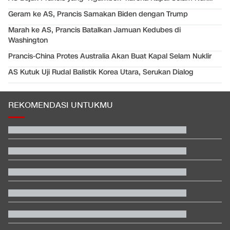
Geram ke AS, Prancis Samakan Biden dengan Trump
Marah ke AS, Prancis Batalkan Jamuan Kedubes di
Washington
Prancis-China Protes Australia Akan Buat Kapal Selam Nuklir
AS Kutuk Uji Rudal Balistik Korea Utara, Serukan Dialog
REKOMENDASI UNTUKMU
Rizky Ridho Blunder Lagi, Timnas Indonesia Tersingkir di Piala
AFF
Nenek 76 Tahun Jadi Tersangka Jaringan Judi Online
Internasional
Kenapa Banyak Lulusan SMK Nganggur?
Penjelasan Ending dan Post-credit Spider-Man: Brand New Day
Gempa Laut Jawa Malam Ini: Guncangan Terasa di Jepara,
Demak, Batang