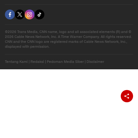
Download Apps
berbuatbaik.id
©2026 Trans Media, CNN name, logo and all associated elements (R) and ©
2026 Cable News Network, Inc. A Time Warner Company. All rights reserved.
CNN and the CNN logo are registered marks of Cable News Network, Inc.,
displayed with permission.
Tentang Kami
|
Redaksi
|
Pedoman Media Siber
|
Disclaimer