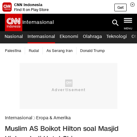
CNN Indonesia
Get
Find it on Play Store
Internasional
MENU
Nasional
Internasional
Ekonomi
Olahraga
Teknologi
Ot
Palestina
Rudal
As Serang Iran
Donald Trump
Internasional
Eropa & Amerika
Muslim AS Boikot Hilton soal Masjid