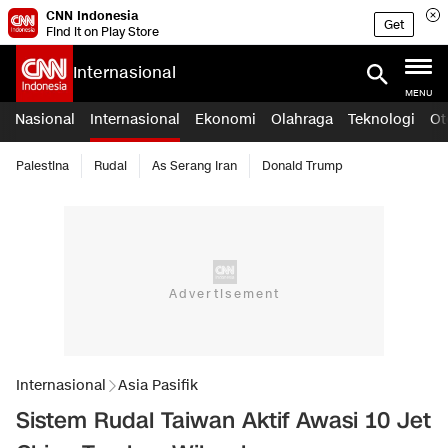
CNN Indonesia
Get
Find it on Play Store
Internasional
MENU
Nasional
Internasional
Ekonomi
Olahraga
Teknologi
Ot
Palestina
Rudal
As Serang Iran
Donald Trump
Internasional
Asia Pasifik
Sistem Rudal Taiwan Aktif Awasi 10 Jet