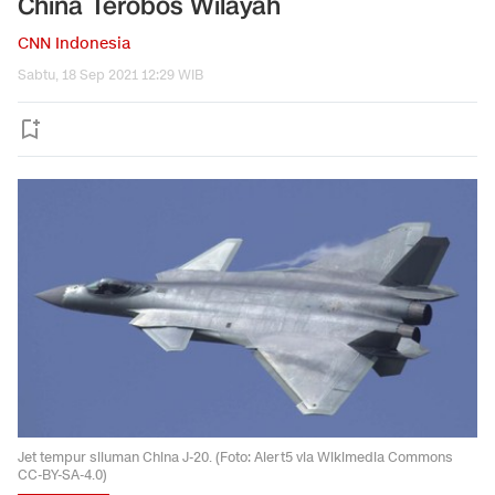
China Terobos Wilayah
CNN Indonesia
Sabtu, 18 Sep 2021 12:29 WIB
Jet tempur siluman China J-20. (Foto: Alert5 via Wikimedia Commons
CC-BY-SA-4.0)