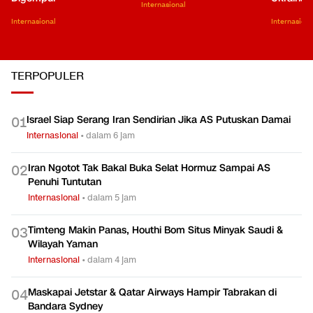
Internasional
Internasional
Internasiona
TERPOPULER
Israel Siap Serang Iran Sendirian Jika AS Putuskan Damai
0
1
Internasional
•
dalam 6 jam
Iran Ngotot Tak Bakal Buka Selat Hormuz Sampai AS
0
2
Penuhi Tuntutan
Internasional
•
dalam 5 jam
Timteng Makin Panas, Houthi Bom Situs Minyak Saudi &
0
3
Wilayah Yaman
Internasional
•
dalam 4 jam
Maskapai Jetstar & Qatar Airways Hampir Tabrakan di
0
4
Bandara Sydney