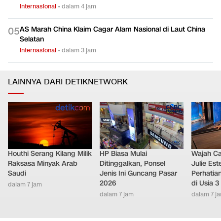
Internasional
•
dalam 4 jam
AS Marah China Klaim Cagar Alam Nasional di Laut China
0
5
Selatan
Internasional
•
dalam 3 jam
LAINNYA DARI DETIKNETWORK
Houthi Serang Kilang Milik
HP Biasa Mulai
Wajah Ca
Raksasa Minyak Arab
Ditinggalkan, Ponsel
Julie Este
Saudi
Jenis Ini Guncang Pasar
Perhatian
2026
di Usia 3
dalam 7 jam
dalam 7 jam
dalam 7 j