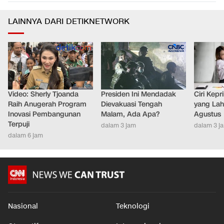
LAINNYA DARI DETIKNETWORK
Video: Sherly Tjoanda
Presiden Ini Mendadak
Ciri Kep
Raih Anugerah Program
Dievakuasi Tengah
yang Lahi
Inovasi Pembangunan
Malam, Ada Apa?
Agustus
Terpuji
dalam 3 jam
dalam 3 j
dalam 6 jam
Nasional
Teknologi