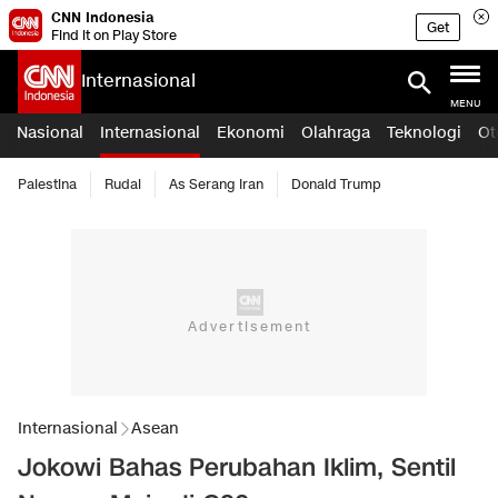
CNN Indonesia
Get
Find it on Play Store
Internasional
MENU
Nasional
Internasional
Ekonomi
Olahraga
Teknologi
Ot
Palestina
Rudal
As Serang Iran
Donald Trump
Internasional
Asean
Jokowi Bahas Perubahan Iklim, Sentil