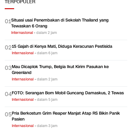
TERPOPULER
Situasi usai Penembakan di Sekolah Thailand yang
0
1
Tewaskan 6 Orang
Internasional
•
dalam 2 jam
15 Gajah di Kenya Mati, Diduga Keracunan Pestisida
0
2
Internasional
•
dalam 6 jam
Mau Dicaplok Trump, Belgia Ikut Kirim Pasukan ke
0
3
Greenland
Internasional
•
dalam 2 jam
FOTO: Serangan Bom Mobil Guncang Damaskus, 2 Tewas
0
4
Internasional
•
dalam 5 jam
Pria Berkostum Grim Reaper Manjat Atap RS Bikin Panik
0
5
Pasien
Internasional
•
dalam 3 jam