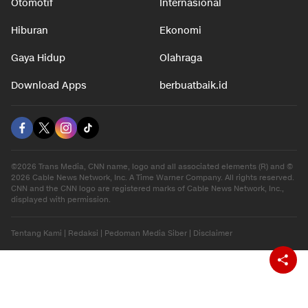
Otomotif
Internasional
Hiburan
Ekonomi
Gaya Hidup
Olahraga
Download Apps
berbuatbaik.id
©2026 Trans Media, CNN name, logo and all associated elements (R) and ©
2026 Cable News Network, Inc. A Time Warner Company. All rights reserved.
CNN and the CNN logo are registered marks of Cable News Network, Inc.,
displayed with permission.
Tentang Kami
|
Redaksi
|
Pedoman Media Siber
|
Disclaimer