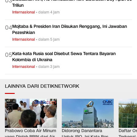
0
3
Triliun
Internasional
•
dalam 4 jam
Mojtaba & Presiden Iran Diisukan Renggang, Ini Jawaban
0
4
Pezeshkian
Internasional
•
dalam 5 jam
Kata-kata Rusia soal Disebut Sewa Tentara Bayaran
0
5
Kolombia di Ukraina
Internasional
•
dalam 3 jam
LAINNYA DARI DETIKNETWORK
Prabowo Coba Air Minum
Didorong Danantara
Daftar O
yang Diolah BRIN dari Air
Untuk IPO, Ini Kata Bos
Terkenal 