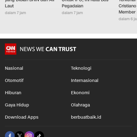
Laut
Pegadaian
Cristian
Member 
dalam 7 jam
dalam 7 jam
dalam 6 j
Nasional
Teknologi
Otomotif
Internasional
Hiburan
Ekonomi
Gaya Hidup
Olahraga
Download Apps
berbuatbaik.id