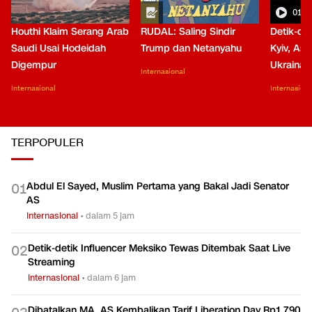
01:0
Houthi Klaim Serang Arab
RUDAL: Saling Sindir
Detik-de
Saudi Usai Hodeidah
Trump dan Netanyahu
Kyiv, Asa
Digempur
Ukraina
Internasional
Internasional
Internasiona
TERPOPULER
Abdul El Sayed, Muslim Pertama yang Bakal Jadi Senator
0
1
AS
Internasional
•
dalam 5 jam
Detik-detik Influencer Meksiko Tewas Ditembak Saat Live
0
2
Streaming
Internasional
•
dalam 6 jam
Dibatalkan MA, AS Kembalikan Tarif Liberation Day Rp1.790