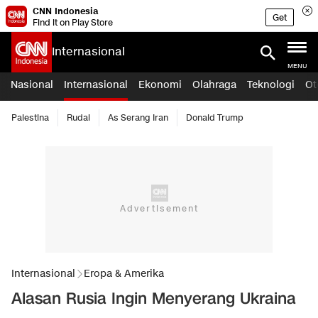
CNN Indonesia
Get
Find it on Play Store
Internasional
MENU
Nasional
Internasional
Ekonomi
Olahraga
Teknologi
Ot
Palestina
Rudal
As Serang Iran
Donald Trump
Internasional
Eropa & Amerika
Alasan Rusia Ingin Menyerang Ukraina