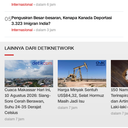
Internasional
•
dalam 6 jam
Pengusiran Besar-besaran, Kenapa Kanada Deportasi
0
5
3.323 Imigran India?
Internasional
•
dalam 3 jam
LAINNYA DARI DETIKNETWORK
Cuaca Makassar Hari Ini,
Harga Minyak Sentuh
150 Nam
10 Agustus 2026: Siang-
US$84,32, Selat Hormuz
Terinspi
Sore Cerah Berawan,
Masih Jadi Isu
dan Arti
Suhu 24-35 Derajat
Laki-lak
dalam 7 jam
Celsius
dalam 7 j
dalam 7 jam