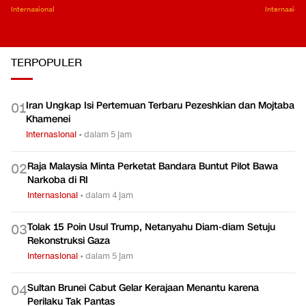
Internasional
Internasiona
TERPOPULER
Iran Ungkap Isi Pertemuan Terbaru Pezeshkian dan Mojtaba
0
1
Khamenei
Internasional
•
dalam 5 jam
Raja Malaysia Minta Perketat Bandara Buntut Pilot Bawa
0
2
Narkoba di RI
Internasional
•
dalam 4 jam
Tolak 15 Poin Usul Trump, Netanyahu Diam-diam Setuju
0
3
Rekonstruksi Gaza
Internasional
•
dalam 5 jam
Sultan Brunei Cabut Gelar Kerajaan Menantu karena
0
4
Perilaku Tak Pantas