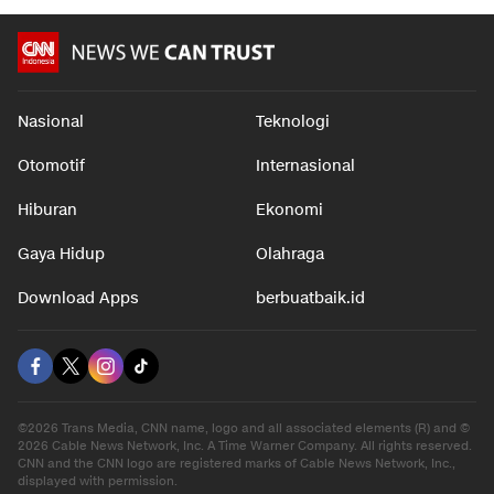
Nasional
Teknologi
Otomotif
Internasional
Hiburan
Ekonomi
Gaya Hidup
Olahraga
Download Apps
berbuatbaik.id
©2026 Trans Media, CNN name, logo and all associated elements (R) and ©
2026 Cable News Network, Inc. A Time Warner Company. All rights reserved.
CNN and the CNN logo are registered marks of Cable News Network, Inc.,
displayed with permission.