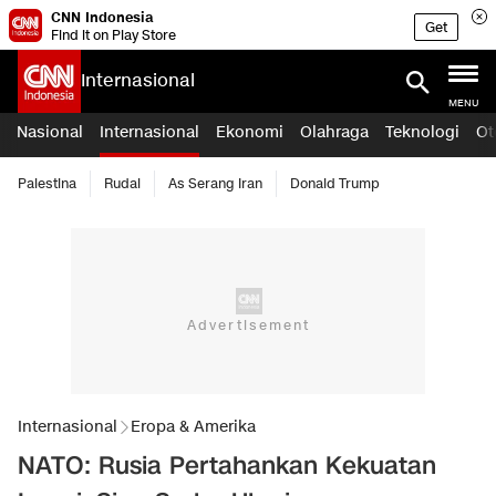
CNN Indonesia
Get
Find it on Play Store
Internasional
MENU
Nasional
Internasional
Ekonomi
Olahraga
Teknologi
Ot
Palestina
Rudal
As Serang Iran
Donald Trump
Internasional
Eropa & Amerika
NATO: Rusia Pertahankan Kekuatan