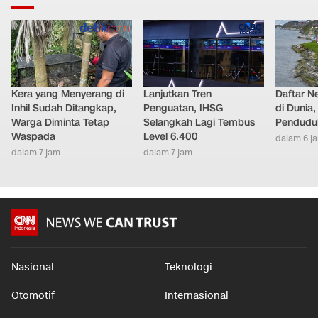
Kera yang Menyerang di
Lanjutkan Tren
Daftar N
Inhil Sudah Ditangkap,
Penguatan, IHSG
di Dunia
Warga Diminta Tetap
Selangkah Lagi Tembus
Pendudu
Waspada
Level 6.400
dalam 6 j
dalam 7 jam
dalam 7 jam
Nasional
Teknologi
Otomotif
Internasional