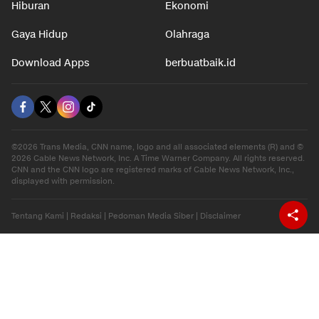
Hiburan
Ekonomi
Gaya Hidup
Olahraga
Download Apps
berbuatbaik.id
©2026 Trans Media, CNN name, logo and all associated elements (R) and ©
2026 Cable News Network, Inc. A Time Warner Company. All rights reserved.
CNN and the CNN logo are registered marks of Cable News Network, Inc.,
displayed with permission.
Tentang Kami
|
Redaksi
|
Pedoman Media Siber
|
Disclaimer