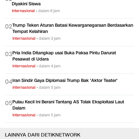
Diyakini Siswa
Internasional
•
dalam 6 jam
Trump Teken Aturan Batasi Kewarganegaraan Berdasarkan
0
2
Tempat Kelahiran
Internasional
•
dalam 3 jam
Pria India Ditangkap usai Buka Paksa Pintu Darurat
0
3
Pesawat di Udara
Internasional
•
dalam 4 jam
Iran Sindir Gaya Diplomasi Trump Bak 'Aktor Teater'
0
4
Internasional
•
dalam 5 jam
Pulau Kecil Ini Berani Tantang AS Tolak Eksploitasi Laut
0
5
Dalam
Internasional
•
dalam 5 jam
LAINNYA DARI DETIKNETWORK