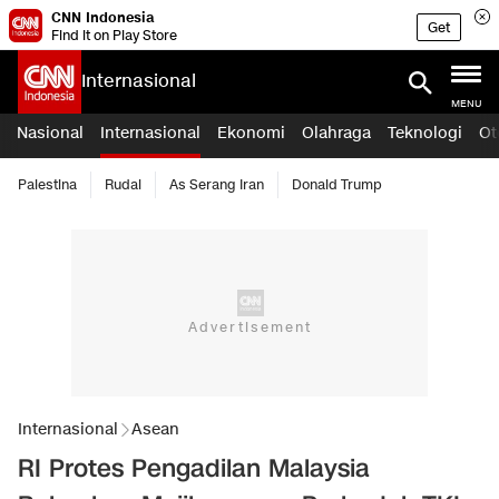
CNN Indonesia
Get
Find it on Play Store
Internasional
MENU
Nasional
Internasional
Ekonomi
Olahraga
Teknologi
Ot
Palestina
Rudal
As Serang Iran
Donald Trump
Internasional
Asean
RI Protes Pengadilan Malaysia