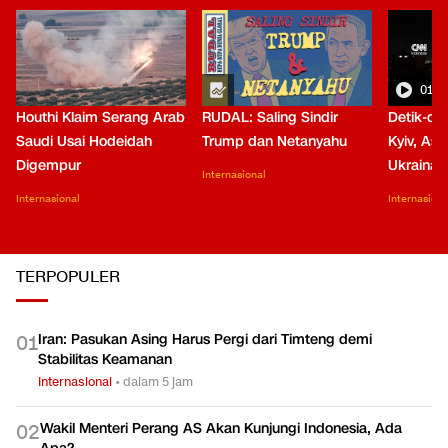
01:0
Houthi Klaim Serang Arab
RUDAL: Saling Sindir
Detik-de
Saudi Usai Hodeidah
Trump dan Netanyahu
Kyiv, Asa
Digempur
Ukraina
Internasional
Internasional
Internasiona
TERPOPULER
Iran: Pasukan Asing Harus Pergi dari Timteng demi
0
1
Stabilitas Keamanan
Internasional
•
dalam 5 jam
Wakil Menteri Perang AS Akan Kunjungi Indonesia, Ada
0
2