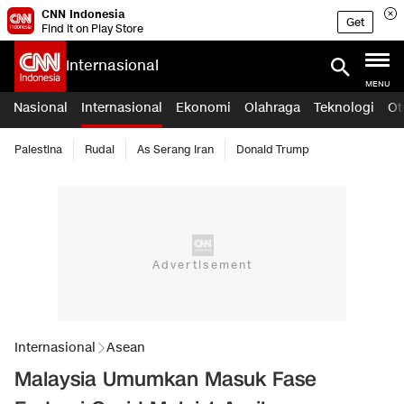
CNN Indonesia
Get
Find it on Play Store
Internasional
MENU
Nasional
Internasional
Ekonomi
Olahraga
Teknologi
Ot
Palestina
Rudal
As Serang Iran
Donald Trump
Internasional
Asean
Malaysia Umumkan Masuk Fase