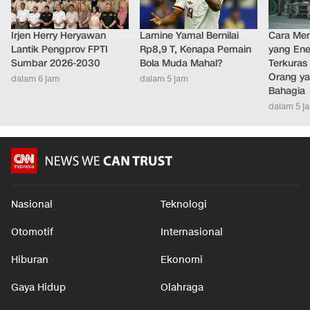
Irjen Herry Heryawan
Lamine Yamal Bernilai
Cara Men
Lantik Pengprov FPTI
Rp8,9 T, Kenapa Pemain
yang Ene
Sumbar 2026-2030
Bola Muda Mahal?
Terkuras
Orang ya
dalam 6 jam
dalam 5 jam
Bahagia
dalam 5 j
Nasional
Teknologi
Otomotif
Internasional
Hiburan
Ekonomi
Gaya Hidup
Olahraga