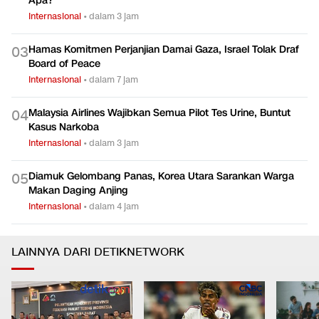
Apa?
Internasional
•
dalam 3 jam
Hamas Komitmen Perjanjian Damai Gaza, Israel Tolak Draf
0
3
Board of Peace
Internasional
•
dalam 7 jam
Malaysia Airlines Wajibkan Semua Pilot Tes Urine, Buntut
0
4
Kasus Narkoba
Internasional
•
dalam 3 jam
Diamuk Gelombang Panas, Korea Utara Sarankan Warga
0
5
Makan Daging Anjing
Internasional
•
dalam 4 jam
LAINNYA DARI DETIKNETWORK