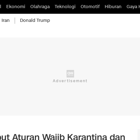
l
Ekonomi
Olahraga
Teknologi
Otomotif
Hiburan
Gaya 
 Iran
Donald Trump
ut Aturan Wajib Karantina dan