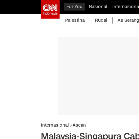
For You
Nasional
Internasiona
Palestina
Rudal
As Serang
Internasional
Asean
Malaysia-Singapura Cab