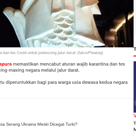
 dan tes Covid untuk pelancong jalur darat. (falco/Pixabay)
apura
memastikan mencabut aturan wajib karantina dan tes
ng-masing negara melalui jalur darat.
 itu diperuntukkan bagi para warga usia dewasa kedua negara
T
sa Serang Ukraina Meski Dicegat Turki?
M