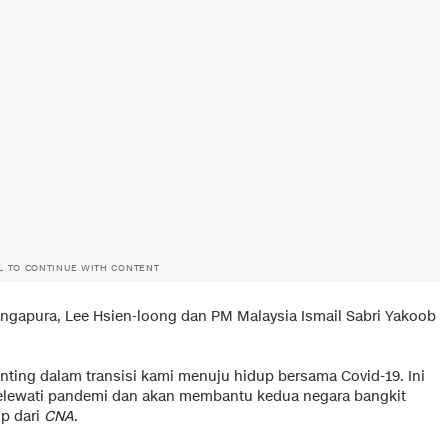
L TO CONTINUE WITH CONTENT
ingapura, Lee Hsien-loong dan PM Malaysia Ismail Sabri Yakoob
ing dalam transisi kami menuju hidup bersama Covid-19. Ini
melewati pandemi dan akan membantu kedua negara bangkit
ip dari
CNA
.