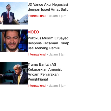
JD Vance Akui Negosiasi
dengan Israel Amat Sulit
Internasional
•
dalam 4 jam
VIDEO
Politikus Muslim El Sayed
Respons Kecaman Trump
usai Menang Pemilu
Internasional
•
dalam 2 jam
Trump Bantah AS
Kekurangan Amunisi,
Ancam Penjarakan
Pengkhianat
Internasional
•
dalam 3 jam