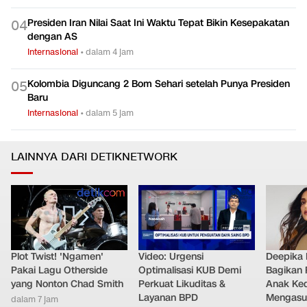
Presiden Iran Nilai Saat Ini Waktu Tepat Bikin Kesepakatan
0
4
dengan AS
Internasional
•
dalam 4 jam
Kolombia Diguncang 2 Bom Sehari setelah Punya Presiden
0
5
Baru
Internasional
•
dalam 5 jam
LAINNYA DARI DETIKNETWORK
Plot Twist! 'Ngamen'
Video: Urgensi
Deepika
Pakai Lagu Otherside
Optimalisasi KUB Demi
Bagikan 
yang Nonton Chad Smith
Perkuat Likuditas &
Anak Ke
Layanan BPD
Mengasu
dalam 7 jam