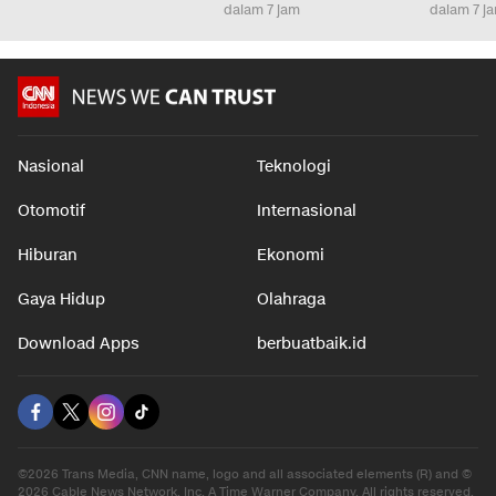
dalam 7 jam
dalam 7 j
Nasional
Teknologi
Otomotif
Internasional
Hiburan
Ekonomi
Gaya Hidup
Olahraga
Download Apps
berbuatbaik.id
©2026 Trans Media, CNN name, logo and all associated elements (R) and ©
2026 Cable News Network, Inc. A Time Warner Company. All rights reserved.