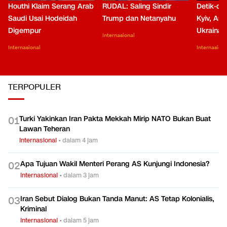
Houthi Klaim Serang Arab
RUDAL: Saling Sindir
Detik-de
Saudi Usai Hodeidah
Trump dan Netanyahu
Kyiv, Asa
Digempur
Ukraina
Internasional
Internasional
Internasiona
TERPOPULER
Turki Yakinkan Iran Pakta Mekkah Mirip NATO Bukan Buat
0
1
Lawan Teheran
Internasional
•
dalam 4 jam
Apa Tujuan Wakil Menteri Perang AS Kunjungi Indonesia?
0
2
Internasional
•
dalam 3 jam
Iran Sebut Dialog Bukan Tanda Manut: AS Tetap Kolonialis,
0
3
Kriminal
Internasional
•
dalam 5 jam