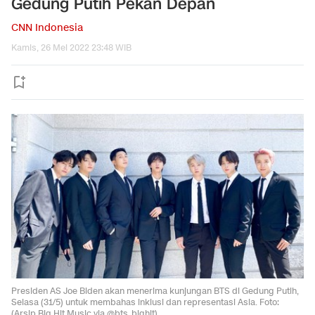
Gedung Putih Pekan Depan
CNN Indonesia
Kamis, 26 Mei 2022 23:48 WIB
Presiden AS Joe Biden akan menerima kunjungan BTS di Gedung Putih,
Selasa (31/5) untuk membahas inklusi dan representasi Asia. Foto:
(Arsip Big Hit Music via @bts_bighit)