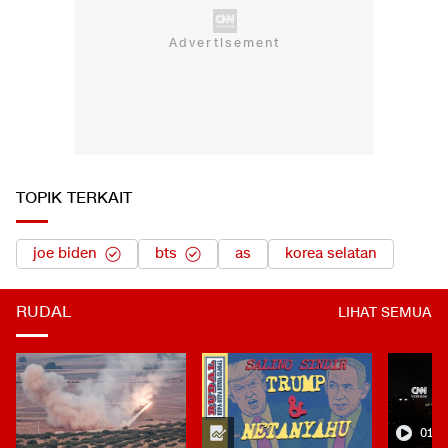
TOPIK TERKAIT
joe biden
bts
as
korea selatan
RUDAL
LIHAT SEMUA
01:0