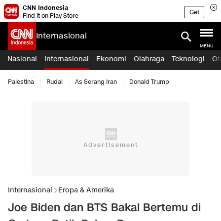
CNN Indonesia
Get
Find it on Play Store
Internasional
MENU
Nasional
Internasional
Ekonomi
Olahraga
Teknologi
Ot
Palestina
Rudal
As Serang Iran
Donald Trump
Internasional
Eropa & Amerika
Joe Biden dan BTS Bakal Bertemu di