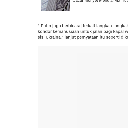
Cacar Monyet Menular via H
"[Putin juga berbicara] terkait langkah-lan
koridor kemanusiaan untuk jalan bagi kapal w
sisi Ukraina," lanjut pernyataan itu seperti dik