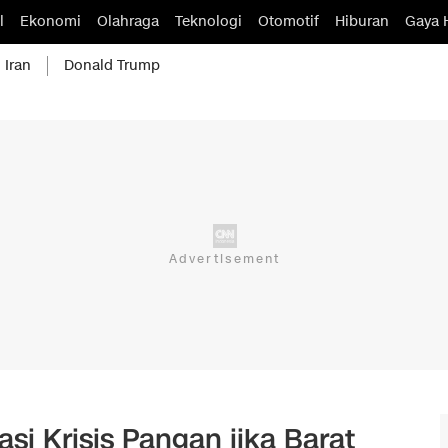
l
Ekonomi
Olahraga
Teknologi
Otomotif
Hiburan
Gaya 
 Iran
Donald Trump
si Krisis Pangan jika Barat