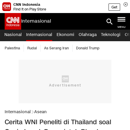
CNN Indonesia
Get
Find it on Play Store
Internasional
MENU
Nasional
Internasional
Ekonomi
Olahraga
Teknologi
Ot
Palestina
Rudal
As Serang Iran
Donald Trump
Internasional
Asean
Cerita WNI Peneliti di Thailand soal