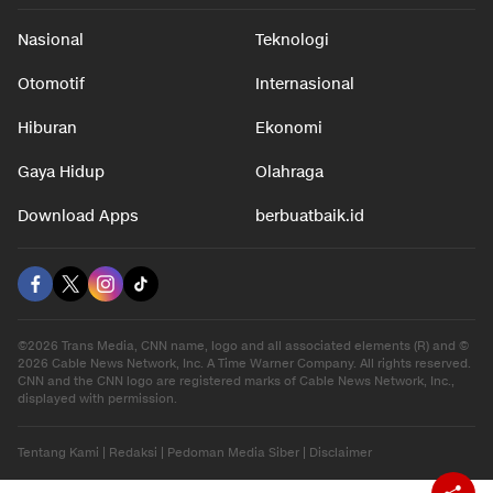
Nasional
Teknologi
Otomotif
Internasional
Hiburan
Ekonomi
Gaya Hidup
Olahraga
Download Apps
berbuatbaik.id
©2026 Trans Media, CNN name, logo and all associated elements (R) and ©
2026 Cable News Network, Inc. A Time Warner Company. All rights reserved.
CNN and the CNN logo are registered marks of Cable News Network, Inc.,
displayed with permission.
Tentang Kami
|
Redaksi
|
Pedoman Media Siber
|
Disclaimer