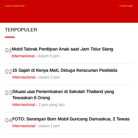
Internasional
Internasiona
TERPOPULER
Mobil Tabrak Penitipan Anak saat Jam Tidur Siang
0
1
Internasional
•
dalam 5 jam
15 Gajah di Kenya Mati, Diduga Keracunan Pestisida
0
2
Internasional
•
dalam 2 jam
Situasi usai Penembakan di Sekolah Thailand yang
0
3
Tewaskan 6 Orang
Internasional
•
2 jam yang lalu
FOTO: Serangan Bom Mobil Guncang Damaskus, 2 Tewas
0
4
Internasional
•
dalam 1 jam