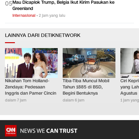
Mau Dicaplok Trump, Belgia Ikut Kirim Pasukan ke
0
5
Greenland
Internasional
•
2 jam yang lalu
LAINNYA DARI DETIKNETWORK
Nikahan Tom Holland-
Tiba-Tiba Muncul Mobil
Ciri Kep
Zendaya: Pedesaan
Tahun 1885 di BSD,
yang Lahi
Inggris dan Pamer Cincin
Begini Bentuknya
Agustus
dalam 7 jam
dalam 6 jam
1 jam yang