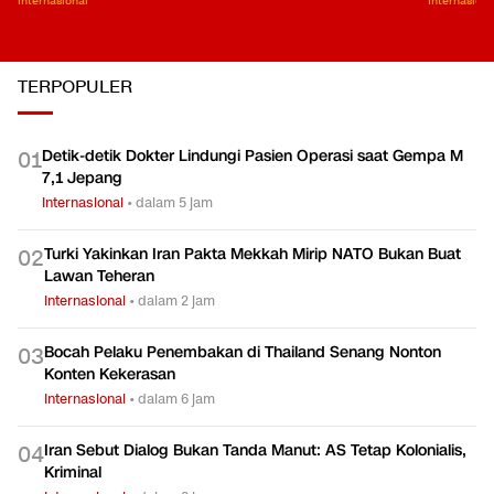
Internasional
Internasiona
TERPOPULER
Detik-detik Dokter Lindungi Pasien Operasi saat Gempa M
0
1
7,1 Jepang
Internasional
•
dalam 5 jam
Turki Yakinkan Iran Pakta Mekkah Mirip NATO Bukan Buat
0
2
Lawan Teheran
Internasional
•
dalam 2 jam
Bocah Pelaku Penembakan di Thailand Senang Nonton
0
3
Konten Kekerasan
Internasional
•
dalam 6 jam
Iran Sebut Dialog Bukan Tanda Manut: AS Tetap Kolonialis,
0
4
Kriminal