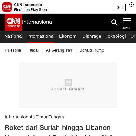
CNN Indonesia
Get
Find it on Play Store
Internasional
MENU
Nasional
Internasional
Ekonomi
Olahraga
Teknologi
Ot
Palestina
Rudal
As Serang Iran
Donald Trump
Internasional
Timur Tengah
Roket dari Suriah hingga Libanon