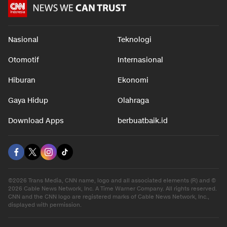
Nasional
Teknologi
Otomotif
Internasional
Hiburan
Ekonomi
Gaya Hidup
Olahraga
Download Apps
berbuatbaik.id
©2026 Trans Media, CNN name, logo and all associated elements (R) and ©
2026 Cable News Network, Inc. A Time Warner Company. All rights reserved.
CNN and the CNN logo are registered marks of Cable News Network, Inc.,
displayed with permission.