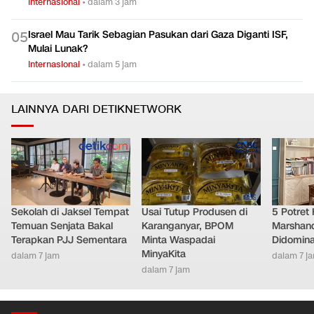
Internasional
•
dalam 3 jam
Israel Mau Tarik Sebagian Pasukan dari Gaza Diganti ISF,
0
5
Mulai Lunak?
Internasional
•
dalam 5 jam
LAINNYA DARI DETIKNETWORK
Sekolah di Jaksel Tempat
Usai Tutup Produsen di
5 Potret
Temuan Senjata Bakal
Karanganyar, BPOM
Marshand
Terapkan PJJ Sementara
Minta Waspadai
Didomina
MinyaKita
dalam 7 jam
dalam 7 j
dalam 7 jam