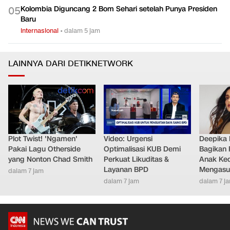
Kolombia Diguncang 2 Bom Sehari setelah Punya Presiden
0
5
Baru
Internasional
•
dalam 5 jam
LAINNYA DARI DETIKNETWORK
Plot Twist! 'Ngamen'
Video: Urgensi
Deepika
Pakai Lagu Otherside
Optimalisasi KUB Demi
Bagikan 
yang Nonton Chad Smith
Perkuat Likuditas &
Anak Ke
Layanan BPD
Mengasu
dalam 7 jam
dalam 7 jam
dalam 7 j