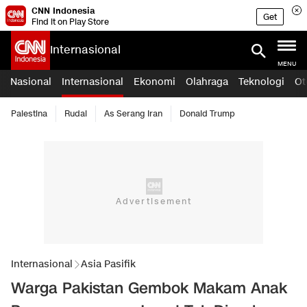
CNN Indonesia
Get
Find it on Play Store
Internasional
MENU
Nasional
Internasional
Ekonomi
Olahraga
Teknologi
Ot
Palestina
Rudal
As Serang Iran
Donald Trump
Internasional
Asia Pasifik
Warga Pakistan Gembok Makam Anak