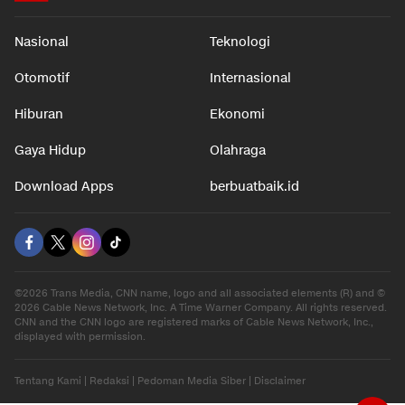
Nasional
Teknologi
Otomotif
Internasional
Hiburan
Ekonomi
Gaya Hidup
Olahraga
Download Apps
berbuatbaik.id
©2026 Trans Media, CNN name, logo and all associated elements (R) and ©
2026 Cable News Network, Inc. A Time Warner Company. All rights reserved.
CNN and the CNN logo are registered marks of Cable News Network, Inc.,
displayed with permission.
Tentang Kami
|
Redaksi
|
Pedoman Media Siber
|
Disclaimer