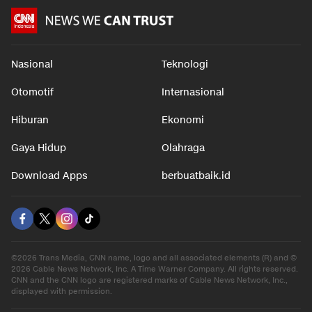
Nasional
Teknologi
Otomotif
Internasional
Hiburan
Ekonomi
Gaya Hidup
Olahraga
Download Apps
berbuatbaik.id
©2026 Trans Media, CNN name, logo and all associated elements (R) and ©
2026 Cable News Network, Inc. A Time Warner Company. All rights reserved.
CNN and the CNN logo are registered marks of Cable News Network, Inc.,
displayed with permission.