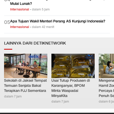
Mulai Lunak?
Internasional
•
dalam 5 jam
Apa Tujuan Wakil Menteri Perang AS Kunjungi Indonesia?
0
5
Internasional
•
dalam 42 menit
LAINNYA DARI DETIKNETWORK
Sekolah di Jaksel Tempat
Usai Tutup Produsen di
Mengenal
Temuan Senjata Bakal
Karanganyar, BPOM
Hamil Zo
Terapkan PJJ Sementara
Minta Waspadai
Percaya 
MinyaKita
Penuh S
dalam 7 jam
dalam 7 jam
dalam 6 j