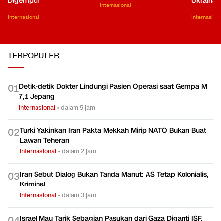
Digempur
Ukraina
Internasional
Internasional
Internasiona
TERPOPULER
Detik-detik Dokter Lindungi Pasien Operasi saat Gempa M
0
1
7,1 Jepang
Internasional
•
dalam 5 jam
Turki Yakinkan Iran Pakta Mekkah Mirip NATO Bukan Buat
0
2
Lawan Teheran
Internasional
•
dalam 2 jam
Iran Sebut Dialog Bukan Tanda Manut: AS Tetap Kolonialis,
0
3
Kriminal
Internasional
•
dalam 3 jam
Israel Mau Tarik Sebagian Pasukan dari Gaza Diganti ISF,
0
4