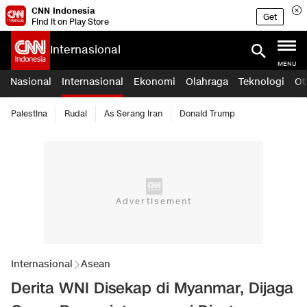
CNN Indonesia
Get
Find it on Play Store
Internasional
MENU
Nasional
Internasional
Ekonomi
Olahraga
Teknologi
Ot
Palestina
Rudal
As Serang Iran
Donald Trump
Internasional
Asean
Derita WNI Disekap di Myanmar, Dijaga