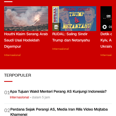
01:0
Houthi Klaim Serang Arab
RUDAL: Saling Sindir
Detik-de
Saudi Usai Hodeidah
Trump dan Netanyahu
Kyiv, Asa
Digempur
Ukraina
Internasional
Internasional
Internasiona
TERPOPULER
Apa Tujuan Wakil Menteri Perang AS Kunjungi Indonesia?
0
1
Internasional
•
dalam 5 jam
Perdana Sejak Perangi AS, Media Iran Rilis Video Mojtaba
0
2
Khamenei