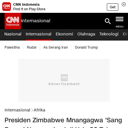
CNN Indonesia
Get
Find it on Play Store
Internasional
MENU
Nasional
Internasional
Ekonomi
Olahraga
Teknologi
Ot
Palestina
Rudal
As Serang Iran
Donald Trump
Internasional
Afrika
Presiden Zimbabwe Mnangagwa 'Sang