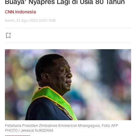
Buaya' Nyapres Lagi di Usia 80 Tahun
CNN Indonesia
Senin, 21 Agu 2023 20:57 WIB
Petahana Presiden Zimbabwe Emmerson Mnangagwa. Foto: AFP
PHOTO / Jekesai NJIKIZANA