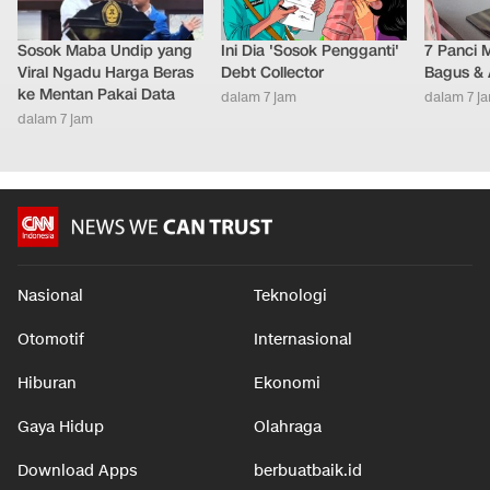
Sosok Maba Undip yang
Ini Dia 'Sosok Pengganti'
7 Panci 
Viral Ngadu Harga Beras
Debt Collector
Bagus & 
ke Mentan Pakai Data
dalam 7 jam
dalam 7 j
dalam 7 jam
Nasional
Teknologi
Otomotif
Internasional
Hiburan
Ekonomi
Gaya Hidup
Olahraga
Download Apps
berbuatbaik.id