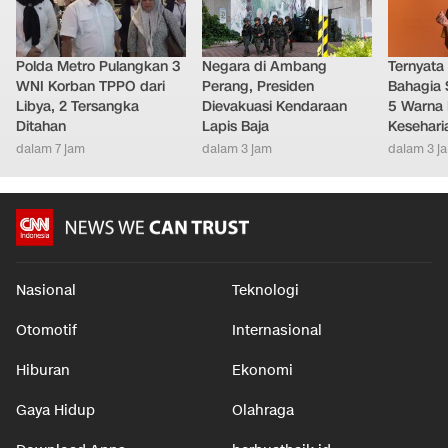
Polda Metro Pulangkan 3
Negara di Ambang
Ternyata
WNI Korban TPPO dari
Perang, Presiden
Bahagia 
Libya, 2 Tersangka
Dievakuasi Kendaraan
5 Warna 
Ditahan
Lapis Baja
Kesehari
dalam 7 jam
dalam 3 jam
dalam 3 j
Nasional
Teknologi
Otomotif
Internasional
Hiburan
Ekonomi
Gaya Hidup
Olahraga