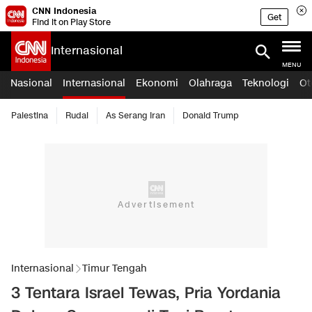
CNN Indonesia
Get
Find it on Play Store
Internasional
MENU
Nasional
Internasional
Ekonomi
Olahraga
Teknologi
Ot
Palestina
Rudal
As Serang Iran
Donald Trump
Internasional
Timur Tengah
3 Tentara Israel Tewas, Pria Yordania