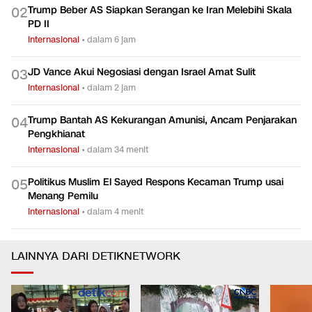
Trump Beber AS Siapkan Serangan ke Iran Melebihi Skala
0
2
PD II
Internasional
•
dalam 6 jam
JD Vance Akui Negosiasi dengan Israel Amat Sulit
0
3
Internasional
•
dalam 2 jam
Trump Bantah AS Kekurangan Amunisi, Ancam Penjarakan
0
4
Pengkhianat
Internasional
•
dalam 34 menit
Politikus Muslim El Sayed Respons Kecaman Trump usai
0
5
Menang Pemilu
Internasional
•
dalam 4 menit
LAINNYA DARI DETIKNETWORK