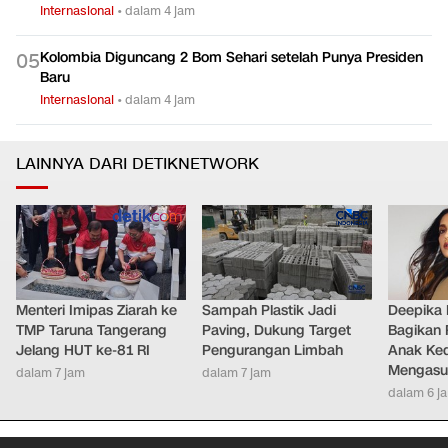
Internasional
•
dalam 4 jam
Kolombia Diguncang 2 Bom Sehari setelah Punya Presiden
0
5
Baru
Internasional
•
dalam 4 jam
LAINNYA DARI DETIKNETWORK
Menteri Imipas Ziarah ke
Sampah Plastik Jadi
Deepika
TMP Taruna Tangerang
Paving, Dukung Target
Bagikan 
Jelang HUT ke-81 RI
Pengurangan Limbah
Anak Ke
Mengasu
dalam 7 jam
dalam 7 jam
dalam 6 j