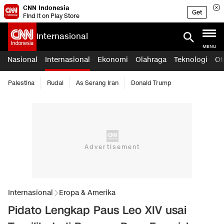
CNN Indonesia
Get
Find it on Play Store
Internasional
MENU
Nasional
Internasional
Ekonomi
Olahraga
Teknologi
Ot
Palestina
Rudal
As Serang Iran
Donald Trump
Internasional
Eropa & Amerika
Pidato Lengkap Paus Leo XIV usai