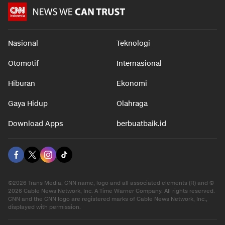
Nasional
Teknologi
Otomotif
Internasional
Hiburan
Ekonomi
Gaya Hidup
Olahraga
Download Apps
berbuatbaik.id
©2026 Trans Media, CNN name, logo and all associated elements (R) and ©
2026 Cable News Network, Inc. A Time Warner Company. All rights reserved.
CNN and the CNN logo are registered marks of Cable News Network, Inc.,
displayed with permission.