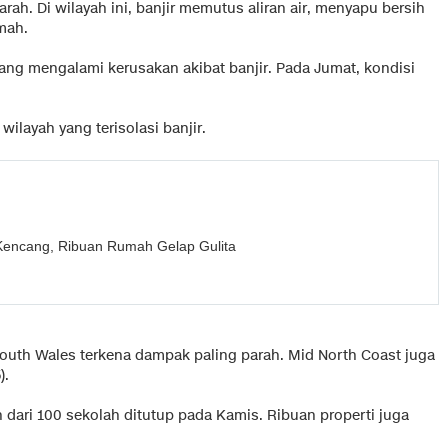
rah. Di wilayah ini, banjir memutus aliran air, menyapu bersih
mah.
 yang mengalami kerusakan akibat banjir. Pada Jumat, kondisi
ilayah yang terisolasi banjir.
n Kencang, Ribuan Rumah Gelap Gulita
outh Wales terkena dampak paling parah. Mid North Coast juga
).
h dari 100 sekolah ditutup pada Kamis. Ribuan properti juga