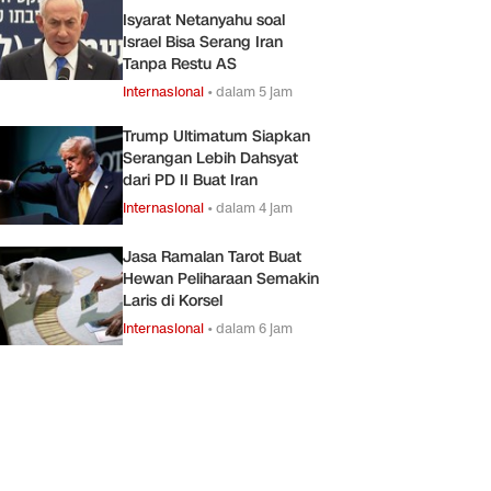
Isyarat Netanyahu soal
Israel Bisa Serang Iran
Tanpa Restu AS
Internasional
•
dalam 5 jam
Trump Ultimatum Siapkan
Serangan Lebih Dahsyat
dari PD II Buat Iran
Internasional
•
dalam 4 jam
Jasa Ramalan Tarot Buat
Hewan Peliharaan Semakin
Laris di Korsel
Internasional
•
dalam 6 jam