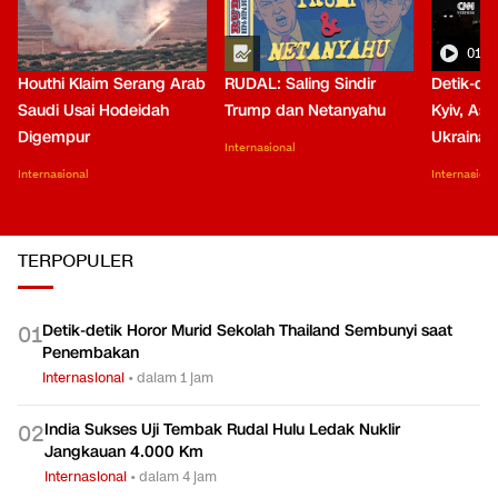
01:0
Houthi Klaim Serang Arab
RUDAL: Saling Sindir
Detik-de
Saudi Usai Hodeidah
Trump dan Netanyahu
Kyiv, Asa
Digempur
Ukraina
Internasional
Internasional
Internasiona
TERPOPULER
Detik-detik Horor Murid Sekolah Thailand Sembunyi saat
0
1
Penembakan
Internasional
•
dalam 1 jam
India Sukses Uji Tembak Rudal Hulu Ledak Nuklir
0
2
Jangkauan 4.000 Km
Internasional
•
dalam 4 jam