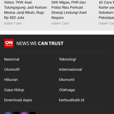
Video: TKW Asal
SKK Migas, PHR dan
10 Cara 
Tulungagung Jadi Korban
Polda Riau Perkuat
Karier y
Modus Janji Nikah, Rugi
Sinergi Lindungi Aset
Sebelum 
Rp 622 Juta
Negara
Pekerjaa
dalam 7 jam
dalam 7 jam
dalam 7 j
Nasional
Teknologi
Otomotif
Internasional
Hiburan
Ekonomi
Gaya Hidup
Olahraga
Download Apps
berbuatbaik.id