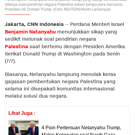
ditanya soal pendirian negara Palestina dalam jumpa pers bersama
Presiden AS Donald Trump. (Foto: REUTERS/Kevin Lamarque)
Jakarta, CNN Indonesia
--
Perdana Menteri Israel
Benjamin Netanyahu
menunjukkan sikap yang
sedikit melunak soal pendirian negara
Palestina
saat bertemu dengan Presiden Amerika
Serikat Donald Trump di Washington pada Senin
(7/7).
Biasanya, Netanyahu langsung menolak keras
gagasan pembentukan negara Palestina yang
selama ini disepakati komunitas internasional
melalui solusi dua negara.
Lihat Juga :
4 Poin Pertemuan Netanyahu-Trump,
Makin Kelewatan soal Nasib Gaza