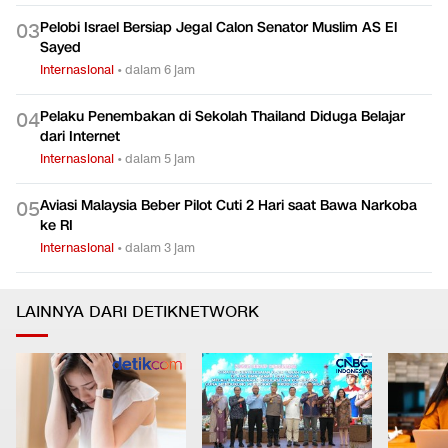
Pelobi Israel Bersiap Jegal Calon Senator Muslim AS El
0
3
Sayed
Internasional
•
dalam 6 jam
Pelaku Penembakan di Sekolah Thailand Diduga Belajar
0
4
dari Internet
Internasional
•
dalam 5 jam
Aviasi Malaysia Beber Pilot Cuti 2 Hari saat Bawa Narkoba
0
5
ke RI
Internasional
•
dalam 3 jam
LAINNYA DARI DETIKNETWORK