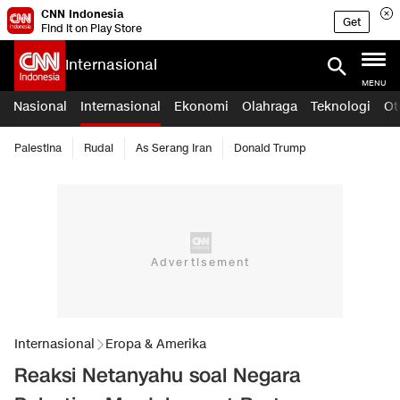
CNN Indonesia
Get
Find it on Play Store
Internasional
MENU
Nasional
Internasional
Ekonomi
Olahraga
Teknologi
Ot
Palestina
Rudal
As Serang Iran
Donald Trump
Internasional
Eropa & Amerika
Reaksi Netanyahu soal Negara