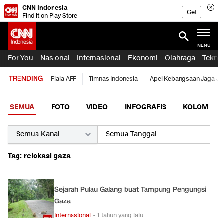
CNN Indonesia
Get
Find it on Play Store
MENU
For You
Nasional
Internasional
Ekonomi
Olahraga
Tekn
TRENDING
Piala AFF
Timnas Indonesia
Apel Kebangsaan Jaga 
SEMUA
FOTO
VIDEO
INFOGRAFIS
KOLOM
Tag: relokasi gaza
Sejarah Pulau Galang buat Tampung Pengungsi
Gaza
Internasional
• 1 tahun yang lalu