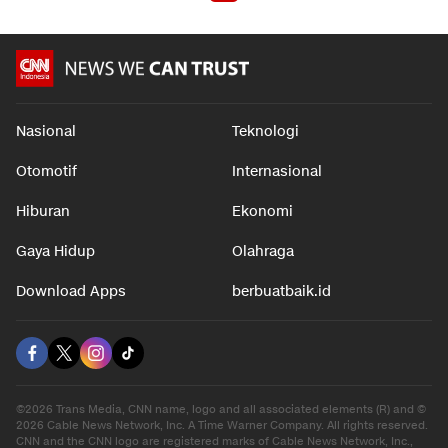
Nasional
Teknologi
Otomotif
Internasional
Hiburan
Ekonomi
Gaya Hidup
Olahraga
Download Apps
berbuatbaik.id
©2026 Trans Media, CNN name, logo and all associated elements (R) and ©
2026 Cable News Network, Inc. A Time Warner Company. All rights reserved.
CNN and the CNN logo are registered marks of Cable News Network, Inc.,