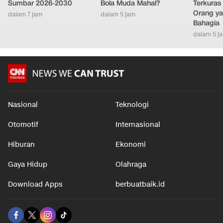
Sumbar 2026-2030
Bola Muda Mahal?
Terkuras
Orang ya
dalam 7 jam
dalam 5 jam
Bahagia
dalam 5 j
Nasional
Teknologi
Otomotif
Internasional
Hiburan
Ekonomi
Gaya Hidup
Olahraga
Download Apps
berbuatbaik.id