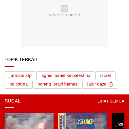
TOPIK TERKAIT
jurnalis afp
agresi israel ke palestina
israel
palestina
perang israel hamas
jalur gaza
RUDAL
LIHAT SEMUA