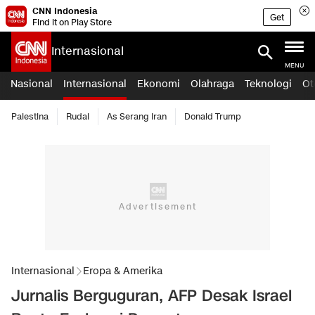
CNN Indonesia
Get
Find it on Play Store
Internasional
MENU
Nasional
Internasional
Ekonomi
Olahraga
Teknologi
Ot
Palestina
Rudal
As Serang Iran
Donald Trump
Internasional
Eropa & Amerika
Jurnalis Berguguran, AFP Desak Israel