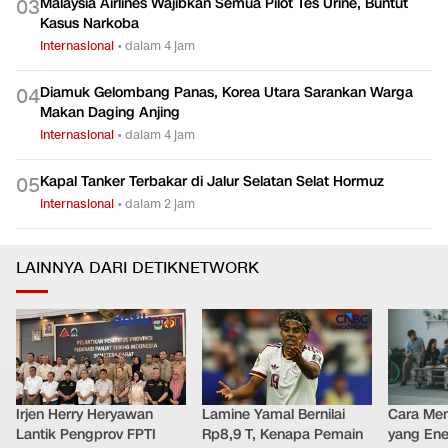
Malaysia Airlines Wajibkan Semua Pilot Tes Urine, Buntut
0
3
Kasus Narkoba
Internasional
•
dalam 4 jam
Diamuk Gelombang Panas, Korea Utara Sarankan Warga
0
4
Makan Daging Anjing
Internasional
•
dalam 4 jam
Kapal Tanker Terbakar di Jalur Selatan Selat Hormuz
0
5
Internasional
•
dalam 2 jam
LAINNYA DARI DETIKNETWORK
Irjen Herry Heryawan
Lamine Yamal Bernilai
Cara Men
Lantik Pengprov FPTI
Rp8,9 T, Kenapa Pemain
yang Ene