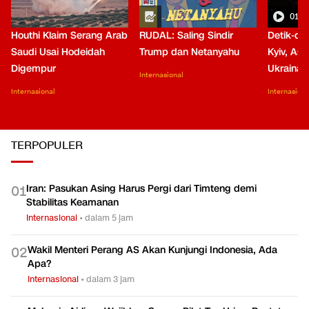
01:0
Houthi Klaim Serang Arab
RUDAL: Saling Sindir
Detik-de
Saudi Usai Hodeidah
Trump dan Netanyahu
Kyiv, Asa
Digempur
Ukraina
Internasional
Internasional
Internasiona
TERPOPULER
Iran: Pasukan Asing Harus Pergi dari Timteng demi
0
1
Stabilitas Keamanan
Internasional
•
dalam 5 jam
Wakil Menteri Perang AS Akan Kunjungi Indonesia, Ada
0
2
Apa?
Internasional
•
dalam 3 jam