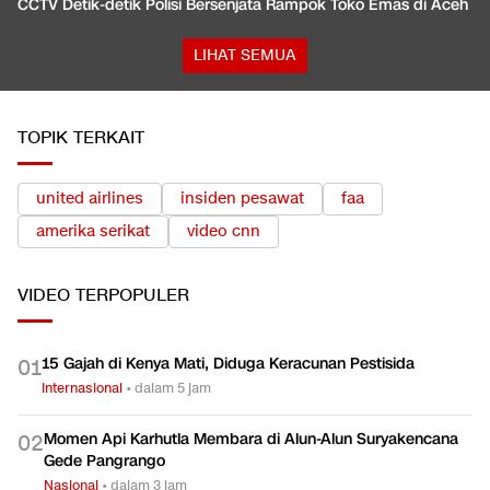
CCTV Detik-detik Polisi Bersenjata Rampok Toko Emas di Aceh
LIHAT SEMUA
TOPIK TERKAIT
united airlines
insiden pesawat
faa
amerika serikat
video cnn
VIDEO
TERPOPULER
15 Gajah di Kenya Mati, Diduga Keracunan Pestisida
0
1
Internasional
•
dalam 5 jam
Momen Api Karhutla Membara di Alun-Alun Suryakencana
0
2
Gede Pangrango
Nasional
•
dalam 3 jam