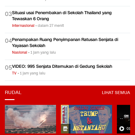
Situasi usai Penembakan di Sekolah Thailand yang
0
3
Tewaskan 6 Orang
Internasional
•
dalam 27 menit
Penampakan Ruang Penyimpanan Ratusan Senjata di
0
4
Yayasan Sekolah
Nasional
•
1 jam yang lalu
VIDEO: 995 Senjata Ditemukan di Gedung Sekolah
0
5
TV
•
1 jam yang lalu
RUDAL
LIHAT SEMUA
01:0