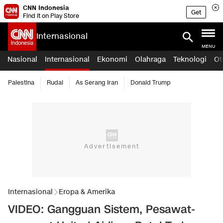
CNN Indonesia
Get
Find it on Play Store
Internasional
MENU
Nasional
Internasional
Ekonomi
Olahraga
Teknologi
Ot
Palestina
Rudal
As Serang Iran
Donald Trump
Internasional
Eropa & Amerika
VIDEO: Gangguan Sistem, Pesawat-