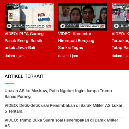
01:46
02:20
01:4
VIDEO: PLTA Garung
VIDEO: Komentar
VIDEO: 
Pasok Energi Bersih
Nirempati Berujung
Terbakar
untuk Jawa-Bali
Sanksi Tegas
Tetap Ra
dalam 1 jam
dalam 1 jam
dalam 1 j
ARTIKEL TERKAIT
Utusan AS ke Moskow, Putin Ngebet Ingin Jumpa Trump
Bahas Perang
VIDEO: Detik-detik usai Penembakan di Barak Militer AS Lukai
5 Tentara
VIDEO: Trump Buka Suara soal Penembakan di Barak Militer
AS