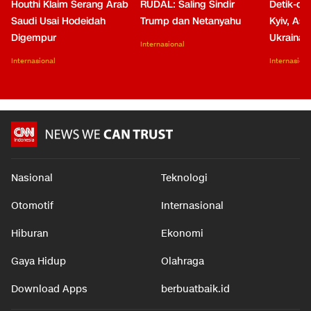
Houthi Klaim Serang Arab
RUDAL: Saling Sindir
Detik-de
Saudi Usai Hodeidah
Trump dan Netanyahu
Kyiv, Asa
Digempur
Ukraina
Internasional
Internasional
Internasiona
Nasional
Teknologi
Otomotif
Internasional
Hiburan
Ekonomi
Gaya Hidup
Olahraga
Download Apps
berbuatbaik.id