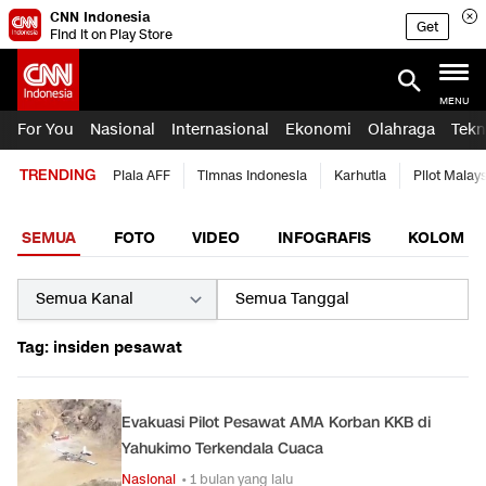
CNN Indonesia
Get
Find it on Play Store
MENU
For You
Nasional
Internasional
Ekonomi
Olahraga
Tekn
TRENDING
Piala AFF
Timnas Indonesia
Karhutla
Pilot Malay
SEMUA
FOTO
VIDEO
INFOGRAFIS
KOLOM
Tag: insiden pesawat
Evakuasi Pilot Pesawat AMA Korban KKB di
Yahukimo Terkendala Cuaca
Nasional
• 1 bulan yang lalu