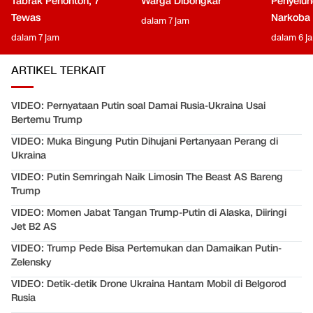
Tabrak Penonton, 7
Warga Dibongkar
Penyelun
Tewas
Narkoba
dalam 7 jam
dalam 7 jam
dalam 6 j
ARTIKEL TERKAIT
VIDEO: Pernyataan Putin soal Damai Rusia-Ukraina Usai
Bertemu Trump
VIDEO: Muka Bingung Putin Dihujani Pertanyaan Perang di
Ukraina
VIDEO: Putin Semringah Naik Limosin The Beast AS Bareng
Trump
VIDEO: Momen Jabat Tangan Trump-Putin di Alaska, Diiringi
Jet B2 AS
VIDEO: Trump Pede Bisa Pertemukan dan Damaikan Putin-
Zelensky
VIDEO: Detik-detik Drone Ukraina Hantam Mobil di Belgorod
Rusia