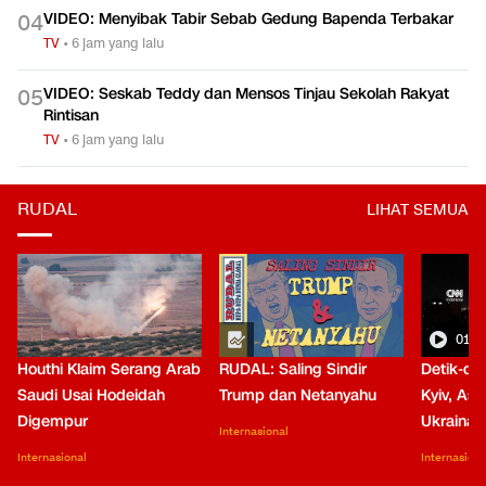
VIDEO: Menyibak Tabir Sebab Gedung Bapenda Terbakar
0
4
TV
•
6 jam yang lalu
VIDEO: Seskab Teddy dan Mensos Tinjau Sekolah Rakyat
0
5
Rintisan
TV
•
6 jam yang lalu
RUDAL
LIHAT SEMUA
01:0
Houthi Klaim Serang Arab
RUDAL: Saling Sindir
Detik-de
Saudi Usai Hodeidah
Trump dan Netanyahu
Kyiv, Asa
Digempur
Ukraina
Internasional
Internasional
Internasiona