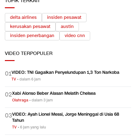
TOPIK TERKAIT
delta airlines
insiden pesawat
kerusakan pesawat
austin
insiden penerbangan
video cnn
VIDEO
TERPOPULER
VIDEO: TNI Gagalkan Penyelundupan 1,3 Ton Narkoba
0
1
TV
•
dalam 6 jam
Xabi Alonso Beber Alasan Melatih Chelsea
0
2
Olahraga
•
dalam 3 jam
VIDEO: Ayah Lionel Messi, Jorge Meninggal di Usia 68
0
3
Tahun
TV
•
6 jam yang lalu