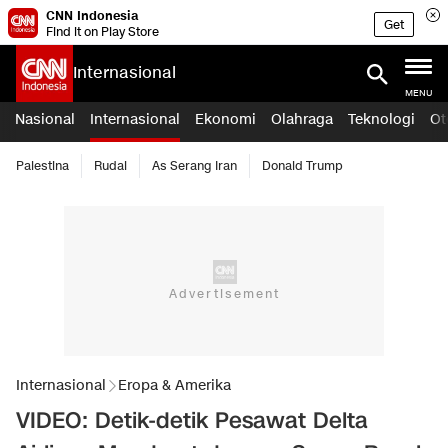
CNN Indonesia
Get
Find it on Play Store
Internasional
MENU
Nasional
Internasional
Ekonomi
Olahraga
Teknologi
Ot
Palestina
Rudal
As Serang Iran
Donald Trump
Internasional
Eropa & Amerika
VIDEO: Detik-detik Pesawat Delta