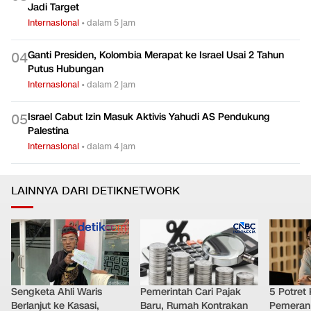
Jadi Target
Internasional
•
dalam 5 jam
Ganti Presiden, Kolombia Merapat ke Israel Usai 2 Tahun
0
4
Putus Hubungan
Internasional
•
dalam 2 jam
Israel Cabut Izin Masuk Aktivis Yahudi AS Pendukung
0
5
Palestina
Internasional
•
dalam 4 jam
LAINNYA DARI DETIKNETWORK
Sengketa Ahli Waris
Pemerintah Cari Pajak
5 Potret
Berlanjut ke Kasasi,
Baru, Rumah Kontrakan
Pemeran