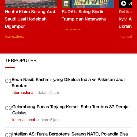
01:0
Houthi Klaim Serang Arab
RUDAL: Saling Sindir
Detik-de
Saudi Usai Hodeidah
Trump dan Netanyahu
Kyiv, Asa
Digempur
Ukraina
Internasional
Internasional
Internasiona
TERPOPULER
Beda Nasib Kashmir yang Dikelola India vs Pakistan Jadi
0
1
Sorotan
Internasional
•
dalam 5 jam
Gelombang Panas Terjang Korsel, Suhu Tembus 37 Derajat
0
2
Celsius
Internasional
•
dalam 6 jam
Intelijen AS: Rusia Berpotensi Serang NATO, Polandia Bisa
0
3