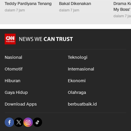
Teddy Pardiyana Tenang
Bakal Dikenakan
Drama Ko
My Boss'
dalam 7 jam
dalam 7 jam
dalam 7 j
Nasional
Teknologi
Otomotif
Internasional
Hiburan
Ekonomi
Gaya Hidup
Olahraga
Download Apps
berbuatbaik.id