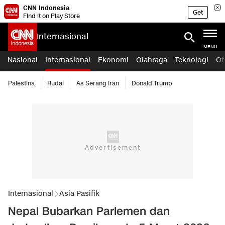
CNN Indonesia
Get
Find it on Play Store
Internasional
MENU
Nasional
Internasional
Ekonomi
Olahraga
Teknologi
Ot
Palestina
Rudal
As Serang Iran
Donald Trump
Internasional
Asia Pasifik
Nepal Bubarkan Parlemen dan