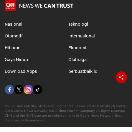
Nasional
Teknologi
Otomotif
Internasional
Hiburan
Ekonomi
Gaya Hidup
Olahraga
Download Apps
berbuatbaik.id
©2026 Trans Media, CNN name, logo and all associated elements (R) and ©
2026 Cable News Network, Inc. A Time Warner Company. All rights reserved.
CNN and the CNN logo are registered marks of Cable News Network, Inc.,
displayed with permission.