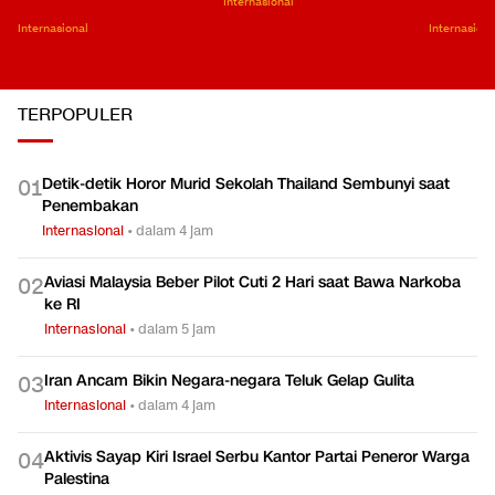
Internasional
Internasional
Internasiona
TERPOPULER
Detik-detik Horor Murid Sekolah Thailand Sembunyi saat
0
1
Penembakan
Internasional
•
dalam 4 jam
Aviasi Malaysia Beber Pilot Cuti 2 Hari saat Bawa Narkoba
0
2
ke RI
Internasional
•
dalam 5 jam
Iran Ancam Bikin Negara-negara Teluk Gelap Gulita
0
3
Internasional
•
dalam 4 jam
Aktivis Sayap Kiri Israel Serbu Kantor Partai Peneror Warga
0
4
Palestina