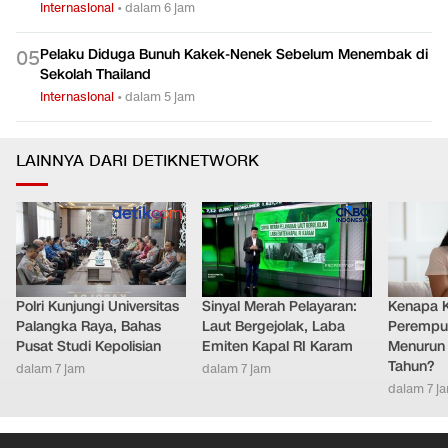
Internasional
•
dalam 6 jam
Pelaku Diduga Bunuh Kakek-Nenek Sebelum Menembak di
0
5
Sekolah Thailand
Internasional
•
dalam 5 jam
LAINNYA DARI DETIKNETWORK
Polri Kunjungi Universitas
Sinyal Merah Pelayaran:
Kenapa 
Palangka Raya, Bahas
Laut Bergejolak, Laba
Perempu
Pusat Studi Kepolisian
Emiten Kapal RI Karam
Menurun 
Tahun?
dalam 7 jam
dalam 7 jam
dalam 7 j