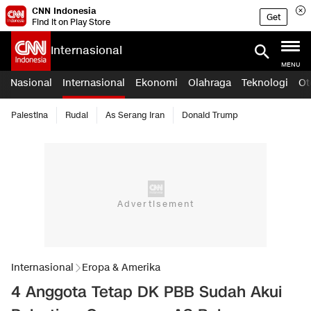
CNN Indonesia
Get
Find it on Play Store
Internasional
MENU
Nasional
Internasional
Ekonomi
Olahraga
Teknologi
Ot
Palestina
Rudal
As Serang Iran
Donald Trump
Internasional
Eropa & Amerika
4 Anggota Tetap DK PBB Sudah Akui