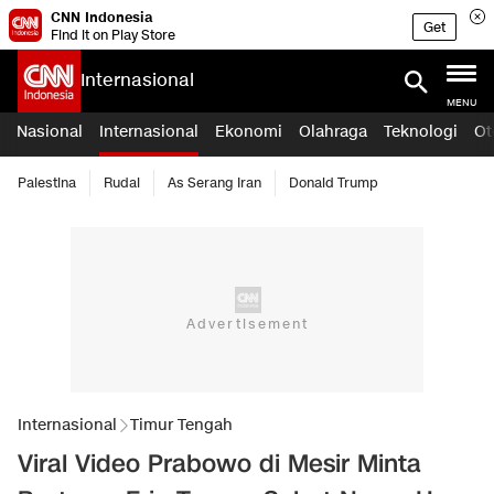
CNN Indonesia
Get
Find it on Play Store
Internasional
MENU
Nasional
Internasional
Ekonomi
Olahraga
Teknologi
Ot
Palestina
Rudal
As Serang Iran
Donald Trump
Internasional
Timur Tengah
Viral Video Prabowo di Mesir Minta