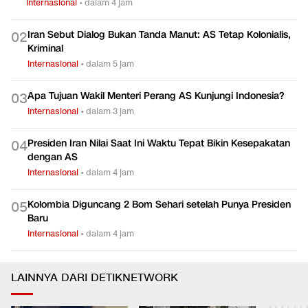
Internasional
•
dalam 4 jam
Iran Sebut Dialog Bukan Tanda Manut: AS Tetap Kolonialis,
0
2
Kriminal
Internasional
•
dalam 5 jam
Apa Tujuan Wakil Menteri Perang AS Kunjungi Indonesia?
0
3
Internasional
•
dalam 3 jam
Presiden Iran Nilai Saat Ini Waktu Tepat Bikin Kesepakatan
0
4
dengan AS
Internasional
•
dalam 4 jam
Kolombia Diguncang 2 Bom Sehari setelah Punya Presiden
0
5
Baru
Internasional
•
dalam 4 jam
LAINNYA DARI DETIKNETWORK