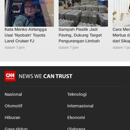
Kata Menko Airlangga
Sampah Plastik Jadi
Cara Men
Usai 'Nyobain' Toyota
Paving, Dukung Target
Mertua d
Land Cruiser FJ
Pengurangan Limbah
dari Sik
dalam 7 jam
dalam 7 jam
dalam 7 j
Nasional
Teknologi
Otomotif
Internasional
Hiburan
Ekonomi
Gaya Hidup
Olahraga