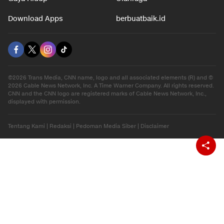
Download Apps
berbuatbaik.id
©2026 Trans Media, CNN name, logo and all associated elements (R) and ©
2026 Cable News Network, Inc. A Time Warner Company. All rights reserved.
CNN and the CNN logo are registered marks of Cable News Network, Inc.,
displayed with permission.
Tentang Kami
|
Redaksi
|
Pedoman Media Siber
|
Disclaimer