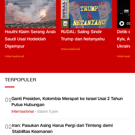
01:0
Houthi Klaim Serang Arab
RUDAL: Saling Sindir
Detik-de
Saudi Usai Hodeidah
Trump dan Netanyahu
Kyiv, Asa
Digempur
Ukraina
Internasional
Internasional
Internasiona
TERPOPULER
Ganti Presiden, Kolombia Merapat ke Israel Usai 2 Tahun
0
1
Putus Hubungan
Internasional
•
dalam 5 jam
Iran: Pasukan Asing Harus Pergi dari Timteng demi
0
2
Stabilitas Keamanan