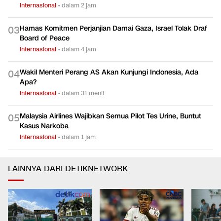
Internasional
•
dalam 2 jam
Hamas Komitmen Perjanjian Damai Gaza, Israel Tolak Draf
0
3
Board of Peace
Internasional
•
dalam 4 jam
Wakil Menteri Perang AS Akan Kunjungi Indonesia, Ada
0
4
Apa?
Internasional
•
dalam 31 menit
Malaysia Airlines Wajibkan Semua Pilot Tes Urine, Buntut
0
5
Kasus Narkoba
Internasional
•
dalam 1 jam
LAINNYA DARI DETIKNETWORK