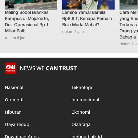
Maling Bobol Brankas
Lamine Yamal Bernilai
Cara Men
Kampus di Mojokerto,
Rp8,9 T, Kenapa Pemain
yang Ene
Duit Operasional Rp 1
Bola Muda Mahal?
Terkuras
Miliar Raib
Orang ya
dalam 2 jam
Bahagia
dalam 6 jam
dalam 2 j
Nasional
Teknologi
Otomotif
Internasional
Hiburan
Ekonomi
Gaya Hidup
Olahraga
Download Apps
berbuatbaik.id