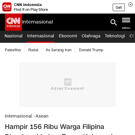
CNN Indonesia
Get
Find it on Play Store
Internasional
MENU
Nasional
Internasional
Ekonomi
Olahraga
Teknologi
Ot
Palestina
Rudal
As Serang Iran
Donald Trump
Internasional
Asean
Hampir 156 Ribu Warga Filipina