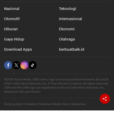
Nasional
Teknologi
Otomotif
Internasional
Hiburan
Ekonomi
Gaya Hidup
Olahraga
Download Apps
berbuatbaik.id
©2026 Trans Media, CNN name, logo and all associated elements (R) and ©
2026 Cable News Network, Inc. A Time Warner Company. All rights reserved.
CNN and the CNN logo are registered marks of Cable News Network, Inc.,
displayed with permission.
Tentang Kami
|
Redaksi
|
Pedoman Media Siber
|
Disclaimer