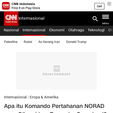
CNN Indonesia
Get
Find it on Play Store
Internasional
MENU
Nasional
Internasional
Ekonomi
Olahraga
Teknologi
Ot
Palestina
Rudal
As Serang Iran
Donald Trump
Internasional
Eropa & Amerika
Apa itu Komando Pertahanan NORAD