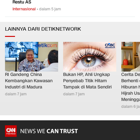
Restu AS
Internasional
•
dalam 5 jam
LAINNYA DARI DETIKNETWORK
RI Gandeng China
Bukan HP, Ahli Ungkap
Cerita D
Kembangkan Kawasan
Penyebab Titik Hitam
Berhenti 
Industri di Madura
Tampak di Mata Sendiri
Hiburan h
Hijrah Us
dalam 7 jam
dalam 7 jam
Meningg
dalam 6 j