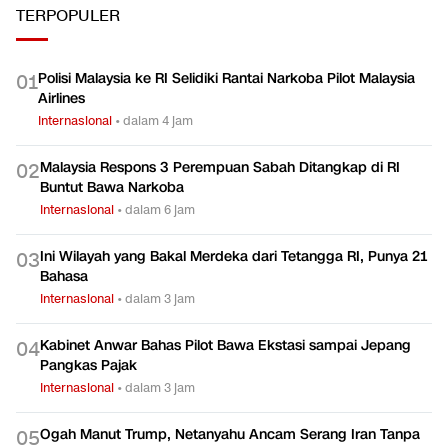
TERPOPULER
Polisi Malaysia ke RI Selidiki Rantai Narkoba Pilot Malaysia
0
1
Airlines
Internasional
•
dalam 4 jam
Malaysia Respons 3 Perempuan Sabah Ditangkap di RI
0
2
Buntut Bawa Narkoba
Internasional
•
dalam 6 jam
Ini Wilayah yang Bakal Merdeka dari Tetangga RI, Punya 21
0
3
Bahasa
Internasional
•
dalam 3 jam
Kabinet Anwar Bahas Pilot Bawa Ekstasi sampai Jepang
0
4
Pangkas Pajak
Internasional
•
dalam 3 jam
Ogah Manut Trump, Netanyahu Ancam Serang Iran Tanpa
0
5